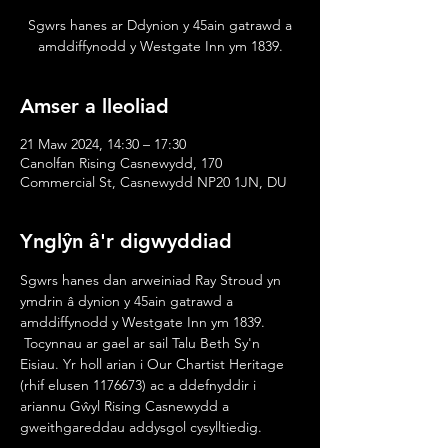
Sgwrs hanes ar Ddynion y 45ain gatrawd a
amddiffynodd y Westgate Inn ym 1839.
Amser a lleoliad
21 Maw 2024, 14:30 – 17:30
Canolfan Rising Casnewydd, 170
Commercial St, Casnewydd NP20 1JN, DU
Ynglŷn â'r digwyddiad
Sgwrs hanes dan arweiniad Ray Stroud yn 
ymdrin â dynion y 45ain gatrawd a 
amddiffynodd y Westgate Inn ym 1839.
 Tocynnau ar gael ar sail Talu Beth Sy'n 
Eisiau. Yr holl arian i Our Chartist Heritage 
(rhif elusen 1176673) ac a ddefnyddir i 
ariannu Gŵyl Rising Casnewydd a 
gweithgareddau addysgol cysylltiedig.