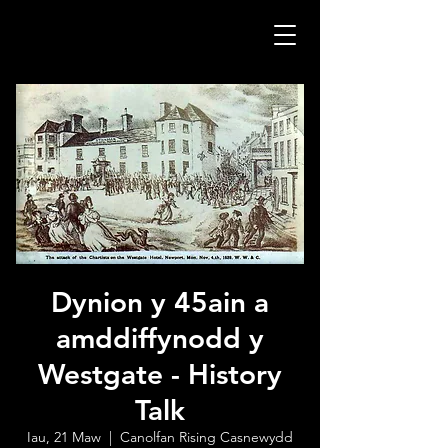
Dynion y 45ain a
amddiffynodd y
Westgate - History
Talk
Iau, 21 Maw
  |  
Canolfan Rising Casnewydd