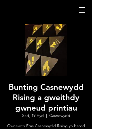
Bunting Casnewydd
Rising a gweithdy
gwneud printiau
Sad, 19 Hyd
  |  
Casnewydd
Gwnewch Fras Casnewydd Rising yn barod