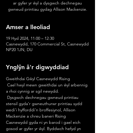
ar gyfer yr ŵyl a dysgwch dechnegau
gwneud printiau gydag Allison Mackenzie.
Amser a lleoliad
19 Hyd 2024, 11:00 – 12:30
Casnewydd, 170 Commercial St, Casnewydd
NP20 1JN, DU
Ynglŷn â'r digwyddiad
Gweithdai Gŵyl Casnewydd Rising
 Cael hwyl mewn gweithdai un ŵyl arbennig 
a rhoi cynnig ar sgil newydd.
 Dysgwch dechnegau gwneud printiau 
stensil gyda’r gwneuthurwr printiau sydd 
wedi’i hyfforddi’n broffesiynol, Allison 
Mackenzie a chreu baneri Rising 
Casnewydd gyda ni yn barod i gael eich 
gosod ar gyfer yr ŵyl. Byddwch hefyd yn 