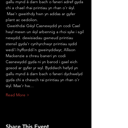
gallu mynd â darn bach o faneri adref gyda 
chi a chael rhai printiau yn rhan o'r ŵyl.
 Mae'r gweithdy hwn yn addas ar gyfer 
plant ac oedolion.
 Gweithdai Gŵyl Casnewydd yn codi Cael 
hwyl mewn un ŵyl arbennig a rhoi sylw i sgil 
newydd. dewisiadau gwneud printiau 
stensil gyda'r cynhyrchwyr printiau sydd 
wedi'i hyfforddi'n gweinyddwyr, Allison 
Mackenzie a chreu baneri yn codi 
Casnewydd gyda ni yn barod i gael eich 
gosod ar gyfer yr wyl. Byddwch hefyd yn 
gallu mynd â darn bach o faneri dychwelyd 
gyda chi a chewch rai printiau yn rhan o'r 
ŵyl. Mae'r hw…
Read More >
Share This Event