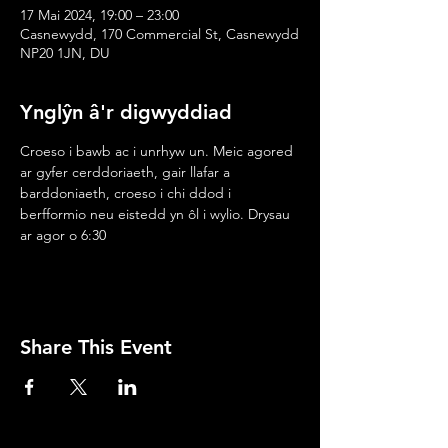
17 Mai 2024, 19:00 – 23:00
Casnewydd, 170 Commercial St, Casnewydd
NP20 1JN, DU
Ynglŷn â'r digwyddiad
Croeso i bawb ac i unrhyw un. Meic agored 
ar gyfer cerddoriaeth, gair llafar a 
barddoniaeth, croeso i chi ddod i 
berfformio neu eistedd yn ôl i wylio. Drysau 
ar agor o 6:30
Share This Event