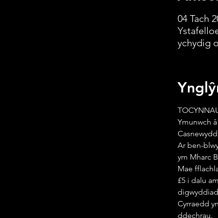
04 Tach 2
Ystafello
ychydig 
Ynglŷ
TOCYNNAU
Ymunwch â n
Casnewydd 
Ar ben-blwy
ym Mharc Be
Mae fflachl
£5 i dalu am
digwyddiad.
Cyrraedd yn
ddechrau.