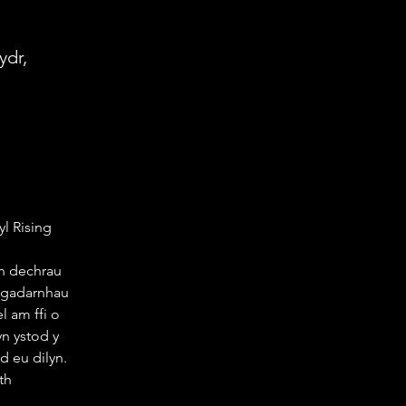
ydr,
l Rising 
n dechrau 
w gadarnhau
 am ffi o 
yn ystod y 
 eu dilyn. 
th 