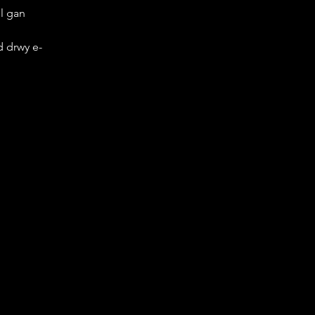
l gan 
 drwy e-