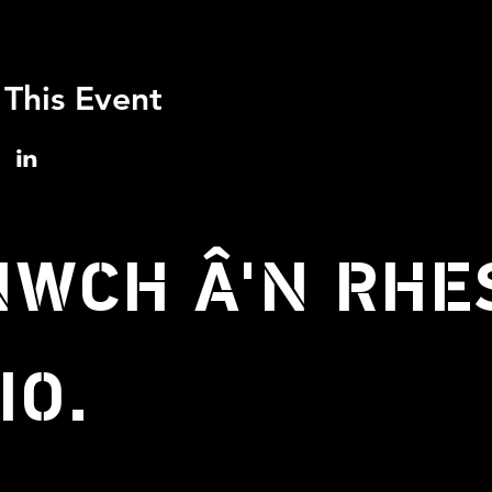
 This Event
WCH Â'N RHE
IO.