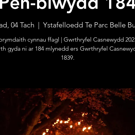
Pen-blwydd 18
ad, 04 Tach
  |  
Ystafelloedd Te Parc Belle B
orymdaith cynnau ffagl | Gwrthryfel Casnewydd 2023
th gyda ni ar 184 mlynedd ers Gwrthryfel Casnewy
1839.