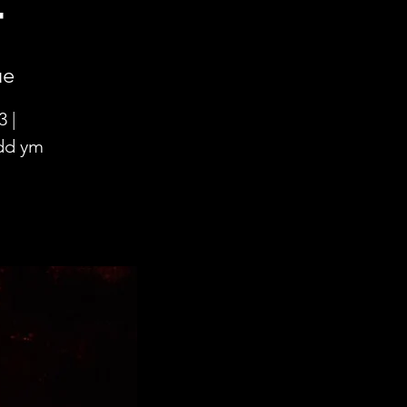
4
ue
 |
dd ym