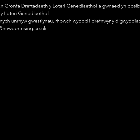
n Gronfa Dreftadaeth y Loteri Genedlaethol a gwnaed yn bosib
y Loteri Genedlaethol
nych unrhyw gwestiynau, rhowch wybod i drefnwyr y digwyddiad
@newportrising.co.uk