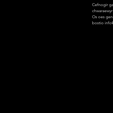
Cefnogir ga
chwaraewyr 
Os oes gen
bostio info