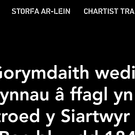
STORFA AR-LEIN
CHARTIST TRA
orymdaith wedi
ynnau â ffagl yn
troed y Siartwyr 