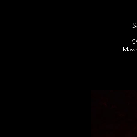
S
g
Mawr