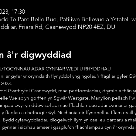
023, 17:30
edd Te Parc Belle Bue, Pafiliwn Bellevue a Ystafell w
oddi ar, Friars Rd, Casnewydd NP20 4EZ, DU
n â'r digwyddiad
/TOCYNNAU ADAR CYNNAR WEDI'U RHYDDHAU
i ar gyfer yr orymdaith flynyddol yng ngolau'r ffagl ar gyfer Gŵy
2023. 
dd Gwrthryfel Casnewydd, mae perfformiadau, drymio a thân y
lle Vue ac yn gorffen yn Sgwâr Westgate. Manylion pellach I'
ampau cwyr yn ddewisol ac mae fflachlampau adar cynnar ar gael
 y ffaglau a chefnogi'r ŵyl. Ni chaniateir ffynonellau fflam eraill 
 Bydd cyfarwyddiadau diogelwch llym yn cael eu darparu a rhaid
 gynnar i sicrhau amser i gasglu'ch fflachlampau cyn i'r orymdai