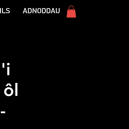
ILS
ADNODDAU
'i
 ôl
-