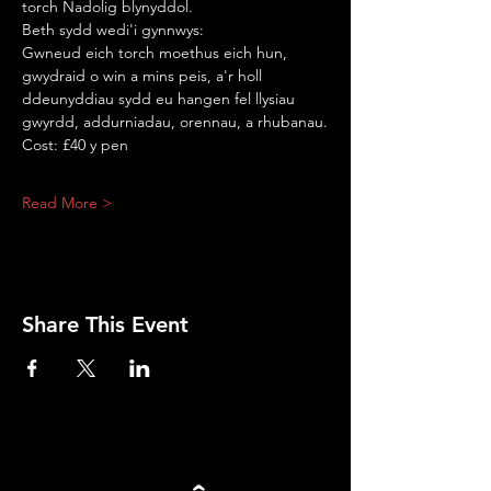
torch Nadolig blynyddol.
Beth sydd wedi'i gynnwys:
Gwneud eich torch moethus eich hun, 
gwydraid o win a mins peis, a'r holl 
ddeunyddiau sydd eu hangen fel llysiau 
gwyrdd, addurniadau, orennau, a rhubanau.
Cost: £40 y pen
Read More >
Share This Event