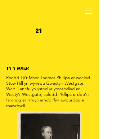
21
TY Y MAER
Roedd Tŷ’r Maer Thomas Phillips ar waelod
Stow Hill yn wynebu Gwesty’r Westgate.
Wedi’i anafu yn ystod yr ymosodiad ar
Westy’r Westgate, cafodd Phillips urddo’n
farchog er mwyn amddiffyn awdurdod ei
mawrhydi.