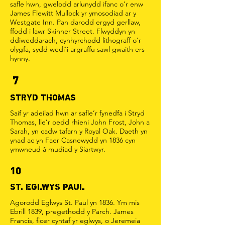
safle hwn, gwelodd arlunydd ifanc o'r enw
James Flewitt Mullock yr ymosodiad ar y
Westgate Inn. Pan darodd ergyd gerllaw,
ffodd i lawr Skinner Street. Flwyddyn yn
ddiweddarach, cynhyrchodd lithograff o'r
olygfa, sydd wedi'i argraffu sawl gwaith ers
hynny.
7
STRYD THOMAS
Saif yr adeilad hwn ar safle’r fynedfa i Stryd
Thomas, lle’r oedd rhieni John Frost, John a
Sarah, yn cadw tafarn y Royal Oak. Daeth yn
ynad ac yn Faer Casnewydd yn 1836 cyn
ymwneud â mudiad y Siartwyr.
10
ST. EGLWYS PAUL
Agorodd Eglwys St. Paul yn 1836. Ym mis
Ebrill 1839, pregethodd y Parch. James
Francis, ficer cyntaf yr eglwys, o Jeremeia