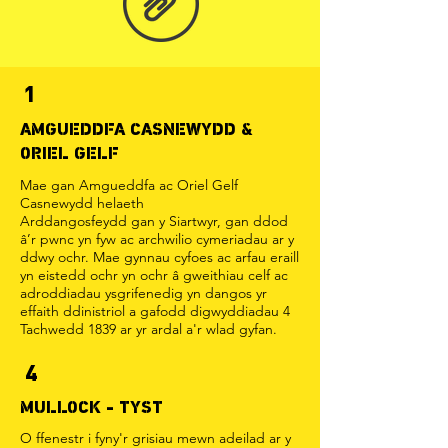
1
AMGUEDDFA CASNEWYDD &
ORIEL GELF
Mae gan Amgueddfa ac Oriel Gelf
Casnewydd helaeth
Arddangosfeydd gan y Siartwyr, gan ddod
â’r pwnc yn fyw ac archwilio cymeriadau ar y
ddwy ochr. Mae gynnau cyfoes ac arfau eraill
yn eistedd ochr yn ochr â gweithiau celf ac
adroddiadau ysgrifenedig yn dangos yr
effaith ddinistriol a gafodd digwyddiadau 4
Tachwedd 1839 ar yr ardal a'r wlad gyfan.
4
MULLOCK - TYST
O ffenestr i fyny'r grisiau mewn adeilad ar y