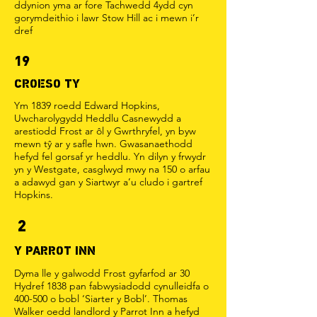
ddynion yma ar fore Tachwedd 4ydd cyn
gorymdeithio i lawr Stow Hill ac i mewn i’r
dref
19
CROESO TY
Ym 1839 roedd Edward Hopkins,
Uwcharolygydd Heddlu Casnewydd a
arestiodd Frost ar ôl y Gwrthryfel, yn byw
mewn tŷ ar y safle hwn. Gwasanaethodd
hefyd fel gorsaf yr heddlu. Yn dilyn y frwydr
yn y Westgate, casglwyd mwy na 150 o arfau
a adawyd gan y Siartwyr a’u cludo i gartref
Hopkins.
2
Y PARROT INN
Dyma lle y galwodd Frost gyfarfod ar 30
Hydref 1838 pan fabwysiadodd cynulleidfa o
400-500 o bobl ‘Siarter y Bobl’. Thomas
Walker oedd landlord y Parrot Inn a hefyd