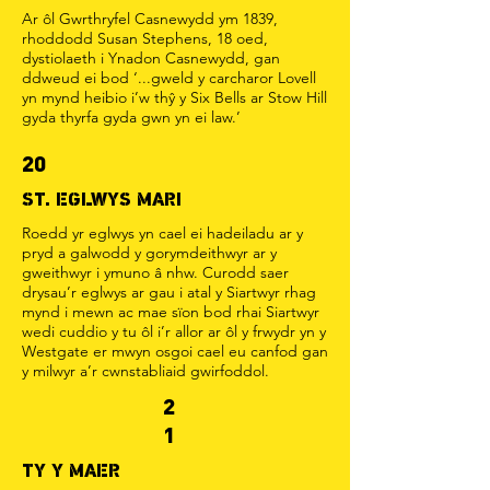
Ar ôl Gwrthryfel Casnewydd ym 1839,
rhoddodd Susan Stephens, 18 oed,
dystiolaeth i Ynadon Casnewydd, gan
ddweud ei bod ‘...gweld y carcharor Lovell
yn mynd heibio i’w thŷ y Six Bells ar Stow Hill
gyda thyrfa gyda gwn yn ei law.’
20
ST. EGLWYS MARI
Roedd yr eglwys yn cael ei hadeiladu ar y
pryd a galwodd y gorymdeithwyr ar y
gweithwyr i ymuno â nhw. Curodd saer
drysau’r eglwys ar gau i atal y Siartwyr rhag
mynd i mewn ac mae sïon bod rhai Siartwyr
wedi cuddio y tu ôl i’r allor ar ôl y frwydr yn y
Westgate er mwyn osgoi cael eu canfod gan
y milwyr a’r cwnstabliaid gwirfoddol.
2
1
TY Y MAER