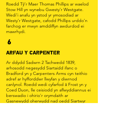
Roedd Tŷ’r Maer Thomas Phillips ar waelod
Stow Hill yn wynebu Gwesty’r Westgate.
Wedi’i anafu yn ystod yr ymosodiad ar
Westy’r Westgate, cafodd Phillips urddo’n
farchog er mwyn amddiffyn awdurdod ei
mawrhydi.
6
ARFAU Y CARPENTER
Ar ddydd Sadwrn 2 Tachwedd 1839,
arhosodd negesydd Siartaidd ifanc o
Bradford yn y Carpenters Arms cyn teithio
adref ar hyfforddwr llwyfan y diwrnod
canlynol. Roedd wedi cyfarfod â Frost yn y
Coed Duon, lle ceisiodd yn aflwyddiannus ei
berswadio i ohirio'r orymdaith ar
Gasnewydd oherwydd nad oedd Siartwyr
Swydd Efrog eto'n barod i gynyddu eu
cefnogaeth.
9
SGWÂR JOHN FROST