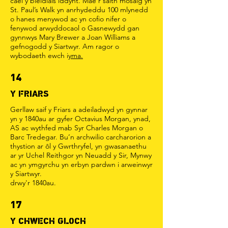
cael y bleidlais iddynt. Mae’r saith mosaig yn
St. Paul’s Walk yn anrhydeddu 100 mlynedd
o hanes menywod ac yn cofio nifer o
fenywod arwyddocaol o Gasnewydd gan
gynnwys Mary Brewer a Joan Williams a
gefnogodd y Siartwyr. Am ragor o
wybodaeth ewch i
yma.
14
Y FRIARS
Gerllaw saif y Friars a adeiladwyd yn gynnar
yn y 1840au ar gyfer Octavius Morgan, ynad,
AS ac wythfed mab Syr Charles Morgan o
Barc Tredegar. Bu’n archwilio carcharorion a
thystion ar ôl y Gwrthryfel, yn gwasanaethu
ar yr Uchel Reithgor yn Neuadd y Sir, Mynwy
ac yn ymgyrchu yn erbyn pardwn i arweinwyr
y Siartwyr.
drwy'r 1840au.
17
Y CHWECH GLOCH