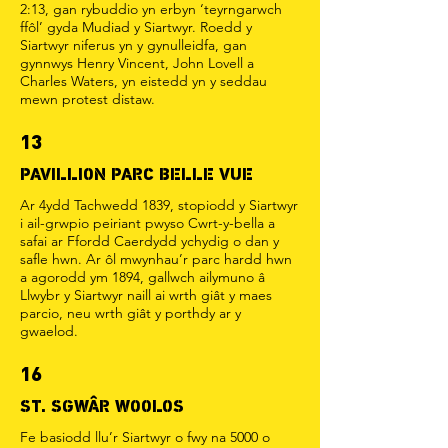
2:13, gan rybuddio yn erbyn ‘teyrngarwch
ffôl’ gyda Mudiad y Siartwyr. Roedd y
Siartwyr niferus yn y gynulleidfa, gan
gynnwys Henry Vincent, John Lovell a
Charles Waters, yn eistedd yn y seddau
mewn protest distaw.
13
PAVILLION PARC BELLE VUE
Ar 4ydd Tachwedd 1839, stopiodd y Siartwyr
i ail-grwpio peiriant pwyso Cwrt-y-bella a
safai ar Ffordd Caerdydd ychydig o dan y
safle hwn. Ar ôl mwynhau’r parc hardd hwn
a agorodd ym 1894, gallwch ailymuno â
Llwybr y Siartwyr naill ai wrth giât y maes
parcio, neu wrth giât y porthdy ar y
gwaelod.
16
ST. SGWÂR WOOLOS
Fe basiodd llu’r Siartwyr o fwy na 5000 o