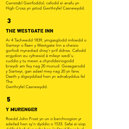
Cwnstabl Gwirfoddol; cafodd ei anafu yn
High Cross yn ystod Gwrthryfel Casnewydd.
3
THE WESTGATE INN
Ar 4 Tachwedd 1839, ymgasglodd miloedd o
Siartwyr o flaen y Westgate Inn a cheisio
gorfodi mynediad drwy'r prif ddrws. Cafodd
ergydion eu cyfnewid â milwyr wedi'u
cuddio y tu mewn a chynddeiriogodd
brwydr am fwy nag 20 munud. Gwasgarodd
y Siartwyr, gan adael mwy nag 20 yn farw.
Daeth y digwyddiad hwn yn adnabyddus fel
The
Gwrthryfel Casnewydd.
5
Y MURENGER
Roedd John Frost yn un o berchnogion yr
adeilad hwn sy’n dyddio o 1533. Safai ei siop