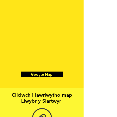
Google Map
Cliciwch i lawrlwytho map
Llwybr y Siartwyr