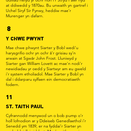
ddillad hefyd yr ochr hon i’r Stryd Fawr hyd
at ddiwedd y 1870au. Bu unwaith yn gartref i
Uchel Siryf Sir Fynwy, heddiw mae'r
Murenger yn dafarn.
8
Y CHWE PWYNT
Mae chwe phwynt Siarter y Bobl wedi’u
harysgrifio ochr yn ochr â’r grisiau sy’n
arwain at Sgwâr John Frost. Lluniwyd y
Siarter gan William Lovett ac mae'n nodi'r
newidiadau yr oedd y Siartwyr am eu gweld
i'r system etholiadol. Mae Siarter y Bobl yn
dal i ddarparu sylfaen ein democratiaeth
fodern.
11
ST. TAITH PAUL
Cyfrannodd menywod un o bob pump o’r
holl lofnodion ar y Ddeiseb Genedlaethol i’r
Senedd ym 1839, er na fyddai’r Siarter yn