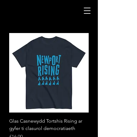
Glas Casnewydd Tortshis Rising ar
gyfer ti clasurol democratiaeth
Price
£16.00