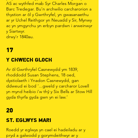
AS ac wythfed mab Syr Charles Morgan o
Barc Tredegar. Bu’n archwilio carcharorion a
thystion ar ôl y Gwrthryfel, yn gwasanaethu
ar yr Uchel Reithgor yn Neuadd y Sir, Mynwy
ac yn ymgyrchu yn erbyn pardwn i arweinwyr
y Siartwyr.
drwy'r 1840au.
17
Y CHWECH GLOCH
Ar ôl Gwrthryfel Casnewydd ym 1839,
rhoddodd Susan Stephens, 18 oed,
dystiolaeth i Ynadon Casnewydd, gan
ddweud ei bod ‘...gweld y carcharor Lovell
yn mynd heibio i’w thŷ y Six Bells ar Stow Hill
gyda thyrfa gyda gwn yn ei law.’
20
ST. EGLWYS MARI
Roedd yr eglwys yn cael ei hadeiladu ar y
pryd a galwodd y gorymdeithwyr ar y