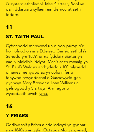
i'r system etholiadol. Mae Siarter y Bobl yn
dal i ddarparu sylfaen ein democratiaeth
fodern.
11
ST. TAITH PAUL
Cyfrannodd menywod un o bob pump o’r
holl lofnodion ar y Ddeiseb Genedlaethol i’r
Senedd ym 1839, er na fyddai’r Siarter yn
cael y bleidlais iddynt. Mae’r saith mosaig yn
St. Paul’s Walk yn anrhydeddu 100 mlynedd
o hanes menywod ac yn cofio nifer o
fenywod arwyddocaol o Gasnewydd gan
gynnwys Mary Brewer a Joan Williams a
gefnogodd y Siartwyr. Am ragor o
wybodaeth ewch i
yma.
14
Y FRIARS
Gerllaw saif y Friars a adeiladwyd yn gynnar
yn y 1840au ar gyfer Octavius Morgan, ynad,