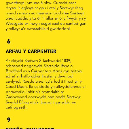
gweithwyr i ymuno â nhw. Curodd saer
drysau’r eglwys ar gau i atal y Siartwyr rhag
mynd i mewn ac mae sïon bod rhai Siartwyr
wedi cuddio y tu ôl i’r allor ar ôl y frwydr yn y
Westgate er mwyn osgoi cael eu canfod gan
y milwyr a’r cwnstabliaid gwirfoddol.
6
ARFAU Y CARPENTER
Ar ddydd Sadwrn 2 Tachwedd 1839,
arhosodd negesydd Siartaidd ifanc o
Bradford yn y Carpenters Arms cyn teithio
adref ar hyfforddwr llwyfan y diwrnod
canlynol. Roedd wedi cyfarfod â Frost yn y
Coed Duon, lle ceisiodd yn aflwyddiannus ei
berswadio i ohirio'r orymdaith ar
Gasnewydd oherwydd nad oedd Siartwyr
Swydd Efrog eto'n barod i gynyddu eu
cefnogaeth.
9