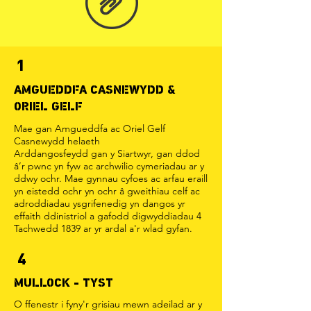
1
AMGUEDDFA CASNEWYDD &
ORIEL GELF
Mae gan Amgueddfa ac Oriel Gelf
Casnewydd helaeth
Arddangosfeydd gan y Siartwyr, gan ddod
â’r pwnc yn fyw ac archwilio cymeriadau ar y
ddwy ochr. Mae gynnau cyfoes ac arfau eraill
yn eistedd ochr yn ochr â gweithiau celf ac
adroddiadau ysgrifenedig yn dangos yr
effaith ddinistriol a gafodd digwyddiadau 4
Tachwedd 1839 ar yr ardal a'r wlad gyfan.
4
MULLOCK - TYST
O ffenestr i fyny'r grisiau mewn adeilad ar y