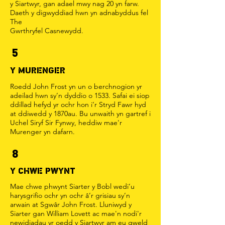
y Siartwyr, gan adael mwy nag 20 yn farw.
Daeth y digwyddiad hwn yn adnabyddus fel
The
Gwrthryfel Casnewydd.
5
Y MURENGER
Roedd John Frost yn un o berchnogion yr
adeilad hwn sy’n dyddio o 1533. Safai ei siop
ddillad hefyd yr ochr hon i’r Stryd Fawr hyd
at ddiwedd y 1870au. Bu unwaith yn gartref i
Uchel Siryf Sir Fynwy, heddiw mae'r
Murenger yn dafarn.
8
Y CHWE PWYNT
Mae chwe phwynt Siarter y Bobl wedi’u
harysgrifio ochr yn ochr â’r grisiau sy’n
arwain at Sgwâr John Frost. Lluniwyd y
Siarter gan William Lovett ac mae'n nodi'r
newidiadau yr oedd y Siartwyr am eu gweld