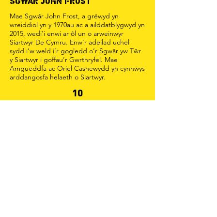
SGWÂR JOHN FROST
Mae Sgwâr John Frost, a grëwyd yn
wreiddiol yn y 1970au ac a ailddatblygwyd yn
2015, wedi'i enwi ar ôl un o arweinwyr
Siartwyr De Cymru. Enw’r adeilad uchel
sydd i’w weld i’r gogledd o’r Sgwâr yw Tŵr
y Siartwyr i goffau’r Gwrthryfel. Mae
Amgueddfa ac Oriel Casnewydd yn cynnwys
arddangosfa helaeth o Siartwyr.
10
ST. EGLWYS PAUL
Agorodd Eglwys St. Paul yn 1836. Ym mis
Ebrill 1839, pregethodd y Parch. James
Francis, ficer cyntaf yr eglwys, o Jeremeia
2:13, gan rybuddio yn erbyn ‘teyrngarwch
ffôl’ gyda Mudiad y Siartwyr. Roedd y
Siartwyr niferus yn y gynulleidfa, gan
gynnwys Henry Vincent, John Lovell a
Charles Waters, yn eistedd yn y seddau
mewn protest distaw.
12