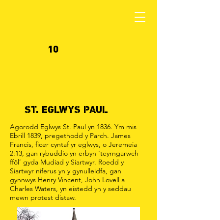
10
ST. EGLWYS PAUL
Agorodd Eglwys St. Paul yn 1836. Ym mis
Ebrill 1839, pregethodd y Parch. James
Francis, ficer cyntaf yr eglwys, o Jeremeia
2:13, gan rybuddio yn erbyn ‘teyrngarwch
ffôl’ gyda Mudiad y Siartwyr. Roedd y
Siartwyr niferus yn y gynulleidfa, gan
gynnwys Henry Vincent, John Lovell a
Charles Waters, yn eistedd yn y seddau
mewn protest distaw.