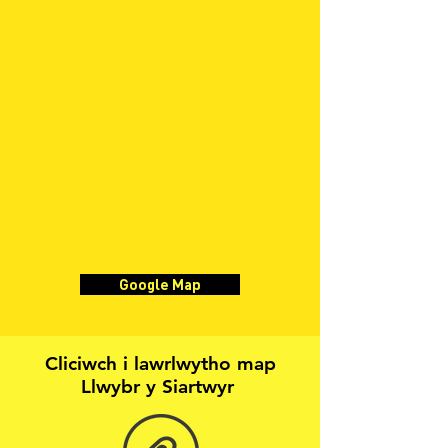
Google Map
Cliciwch i lawrlwytho map
Llwybr y Siartwyr