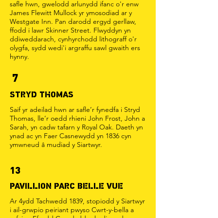
safle hwn, gwelodd arlunydd ifanc o'r enw
James Flewitt Mullock yr ymosodiad ar y
Westgate Inn. Pan darodd ergyd gerllaw,
ffodd i lawr Skinner Street. Flwyddyn yn
ddiweddarach, cynhyrchodd lithograff o'r
olygfa, sydd wedi'i argraffu sawl gwaith ers
hynny.
7
STRYD THOMAS
Saif yr adeilad hwn ar safle’r fynedfa i Stryd
Thomas, lle’r oedd rhieni John Frost, John a
Sarah, yn cadw tafarn y Royal Oak. Daeth yn
ynad ac yn Faer Casnewydd yn 1836 cyn
ymwneud â mudiad y Siartwyr.
13
PAVILLION PARC BELLE VUE
Ar 4ydd Tachwedd 1839, stopiodd y Siartwyr
i ail-grwpio peiriant pwyso Cwrt-y-bella a