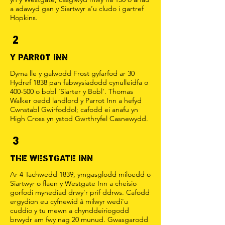
a adawyd gan y Siartwyr a’u cludo i gartref
Hopkins.
2
Y PARROT INN
Dyma lle y galwodd Frost gyfarfod ar 30
Hydref 1838 pan fabwysiadodd cynulleidfa o
400-500 o bobl ‘Siarter y Bobl’. Thomas
Walker oedd landlord y Parrot Inn a hefyd
Cwnstabl Gwirfoddol; cafodd ei anafu yn
High Cross yn ystod Gwrthryfel Casnewydd.
3
THE WESTGATE INN
Ar 4 Tachwedd 1839, ymgasglodd miloedd o
Siartwyr o flaen y Westgate Inn a cheisio
gorfodi mynediad drwy'r prif ddrws. Cafodd
ergydion eu cyfnewid â milwyr wedi'u
cuddio y tu mewn a chynddeiriogodd
brwydr am fwy nag 20 munud. Gwasgarodd