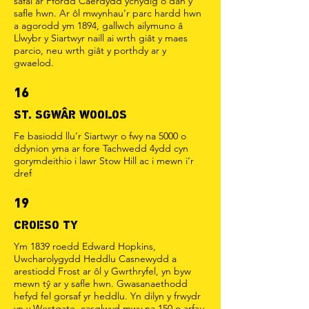
safai ar Ffordd Caerdydd ychydig o dan y
safle hwn. Ar ôl mwynhau’r parc hardd hwn
a agorodd ym 1894, gallwch ailymuno â
Llwybr y Siartwyr naill ai wrth giât y maes
parcio, neu wrth giât y porthdy ar y
gwaelod.
16
ST. SGWÂR WOOLOS
Fe basiodd llu’r Siartwyr o fwy na 5000 o
ddynion yma ar fore Tachwedd 4ydd cyn
gorymdeithio i lawr Stow Hill ac i mewn i’r
dref
19
CROESO TY
Ym 1839 roedd Edward Hopkins,
Uwcharolygydd Heddlu Casnewydd a
arestiodd Frost ar ôl y Gwrthryfel, yn byw
mewn tŷ ar y safle hwn. Gwasanaethodd
hefyd fel gorsaf yr heddlu. Yn dilyn y frwydr
yn y Westgate, casglwyd mwy na 150 o arfau