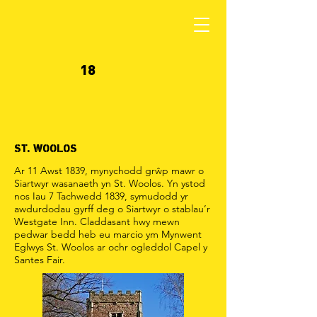
18
ST. WOOLOS
Ar 11 Awst 1839, mynychodd grŵp mawr o
Siartwyr wasanaeth yn St. Woolos. Yn ystod
nos Iau 7 Tachwedd 1839, symudodd yr
awdurdodau gyrff deg o Siartwyr o stablau’r
Westgate Inn. Claddasant hwy mewn
pedwar bedd heb eu marcio ym Mynwent
Eglwys St. Woolos ar ochr ogleddol Capel y
Santes Fair.