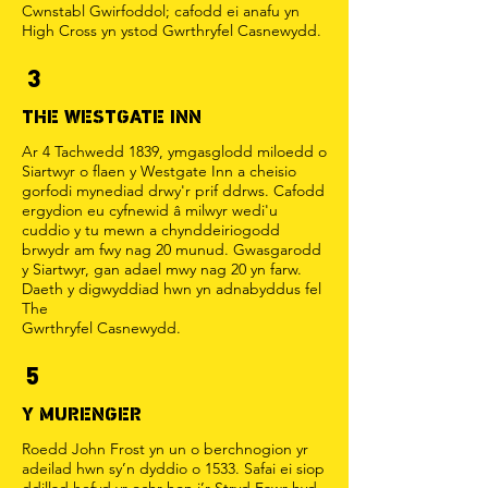
Cwnstabl Gwirfoddol; cafodd ei anafu yn
High Cross yn ystod Gwrthryfel Casnewydd.
3
THE WESTGATE INN
Ar 4 Tachwedd 1839, ymgasglodd miloedd o
Siartwyr o flaen y Westgate Inn a cheisio
gorfodi mynediad drwy'r prif ddrws. Cafodd
ergydion eu cyfnewid â milwyr wedi'u
cuddio y tu mewn a chynddeiriogodd
brwydr am fwy nag 20 munud. Gwasgarodd
y Siartwyr, gan adael mwy nag 20 yn farw.
Daeth y digwyddiad hwn yn adnabyddus fel
The
Gwrthryfel Casnewydd.
5
Y MURENGER
Roedd John Frost yn un o berchnogion yr
adeilad hwn sy’n dyddio o 1533. Safai ei siop