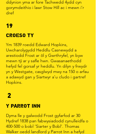
ddynion yma ar fore Tachwedd 4ydd cyn
gorymdeithio i lawr Stow Hill ac i mewn i’r
dref
19
CROESO TY
Ym 1839 roedd Edward Hopkins,
Uwcharolygydd Heddlu Casnewydd a
arestiodd Frost ar ôl y Gwrthryfel, yn byw
mewn tŷ ar y safle hwn. Gwasanaethodd
hefyd fel gorsaf yr heddlu. Yn dilyn y frwydr
yn y Westgate, casglwyd mwy na 150 o arfau
a adawyd gan y Siartwyr a’u cludo i gartref
Hopkins.
2
Y PARROT INN
Dyma lle y galwodd Frost gyfarfod ar 30
Hydref 1838 pan fabwysiadodd cynulleidfa o
400-500 o bobl ‘Siarter y Bobl’. Thomas
Walker oedd landlord y Parrot Inn a hefyd