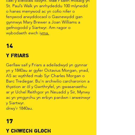
cael y bleidlais iddynt. Mae’r saith mosaig yn
St. Paul’s Walk yn anrhydeddu 100 mlynedd
o hanes menywod ac yn cofio nifer o
fenywod arwyddocaol o Gasnewydd gan
gynnwys Mary Brewer a Joan Williams a
gefnogodd y Siartwyr. Am ragor o
wybodaeth ewch i
yma.
14
Y FRIARS
Gerllaw saif y Friars a adeiladwyd yn gynnar
yn y 1840au ar gyfer Octavius Morgan, ynad,
AS ac wythfed mab Syr Charles Morgan o
Barc Tredegar. Bu’n archwilio carcharorion a
thystion ar ôl y Gwrthryfel, yn gwasanaethu
ar yr Uchel Reithgor yn Neuadd y Sir, Mynwy
ac yn ymgyrchu yn erbyn pardwn i arweinwyr
y Siartwyr.
drwy'r 1840au.
17
Y CHWECH GLOCH