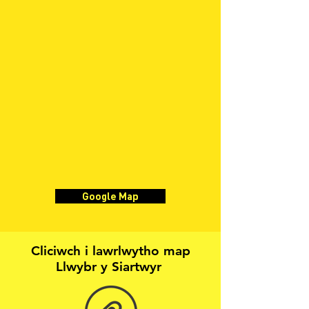
Google Map
Cliciwch i lawrlwytho map
Llwybr y Siartwyr