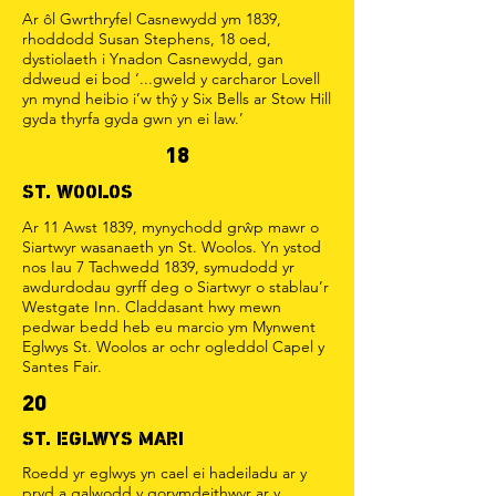
Ar ôl Gwrthryfel Casnewydd ym 1839,
rhoddodd Susan Stephens, 18 oed,
dystiolaeth i Ynadon Casnewydd, gan
ddweud ei bod ‘...gweld y carcharor Lovell
yn mynd heibio i’w thŷ y Six Bells ar Stow Hill
gyda thyrfa gyda gwn yn ei law.’
18
ST. WOOLOS
Ar 11 Awst 1839, mynychodd grŵp mawr o
Siartwyr wasanaeth yn St. Woolos. Yn ystod
nos Iau 7 Tachwedd 1839, symudodd yr
awdurdodau gyrff deg o Siartwyr o stablau’r
Westgate Inn. Claddasant hwy mewn
pedwar bedd heb eu marcio ym Mynwent
Eglwys St. Woolos ar ochr ogleddol Capel y
Santes Fair.
20
ST. EGLWYS MARI
Roedd yr eglwys yn cael ei hadeiladu ar y
pryd a galwodd y gorymdeithwyr ar y