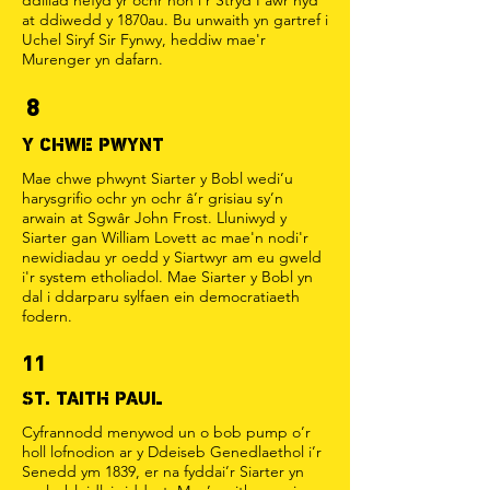
ddillad hefyd yr ochr hon i’r Stryd Fawr hyd
at ddiwedd y 1870au. Bu unwaith yn gartref i
Uchel Siryf Sir Fynwy, heddiw mae'r
Murenger yn dafarn.
8
Y CHWE PWYNT
Mae chwe phwynt Siarter y Bobl wedi’u
harysgrifio ochr yn ochr â’r grisiau sy’n
arwain at Sgwâr John Frost. Lluniwyd y
Siarter gan William Lovett ac mae'n nodi'r
newidiadau yr oedd y Siartwyr am eu gweld
i'r system etholiadol. Mae Siarter y Bobl yn
dal i ddarparu sylfaen ein democratiaeth
fodern.
11
ST. TAITH PAUL
Cyfrannodd menywod un o bob pump o’r
holl lofnodion ar y Ddeiseb Genedlaethol i’r
Senedd ym 1839, er na fyddai’r Siarter yn