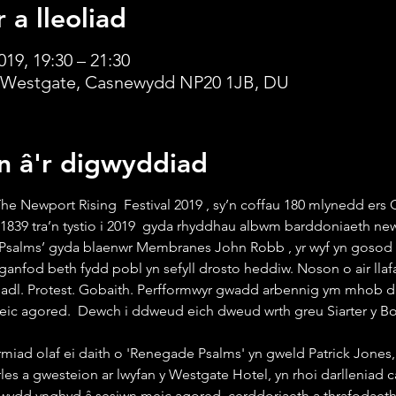
 a lleoliad
019, 19:30 – 21:30
 Westgate, Casnewydd NP20 1JB, DU
n â'r digwyddiad
The Newport Rising  Festival 2019 , sy’n coffau 180 mlynedd ers G
 1839 tra’n tystio i 2019  gyda rhyddhau albwm barddoniaeth ne
salms’ gyda blaenwr Membranes John Robb , yr wyf yn gosod a
rganfod beth fydd pobl yn sefyll drosto heddiw. Noson o air llafa
adl. Protest. Gobaith. Perfformwyr gwadd arbennig ym mhob da
ic agored.  Dewch i ddweud eich dweud wrth greu Siarter y Bob
miad olaf ei daith o 'Renegade Psalms' yn gweld Patrick Jones, 
es a gwesteion ar lwyfan y Westgate Hotel, yn rhoi darlleniad car
wydd ynghyd â sesiwn meic agored, cerddoriaeth a thrafodaeth