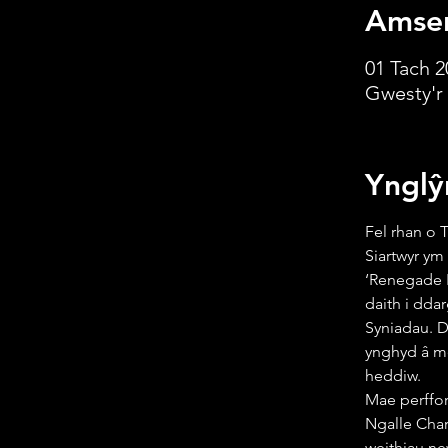
Amser
01 Tach 2
Gwesty'r
Ynglŷ
Fel rhan o 
Siartwyr ym
‘Renegade P
daith i dda
Syniadau. D
ynghyd â me
heddiw. 
Mae perffor
Ngalle Charl
weithiau ne