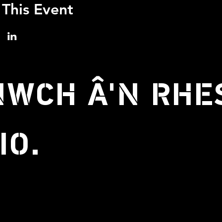
 This Event
WCH Â'N RHE
IO.