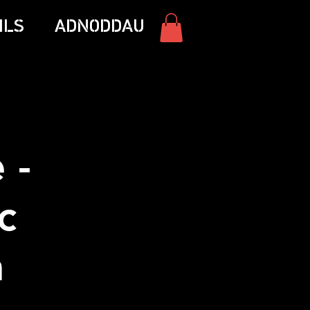
ILS
ADNODDAU
 -
c
a