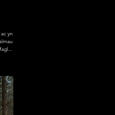
 ac yn
Salmau
agl...