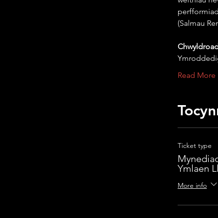
perfformiad
(Salmau Ren
Chwyldroada
Ymroddedig
Read More
Tocyn
Ticket type
Mynediad
Ymlaen L
More info