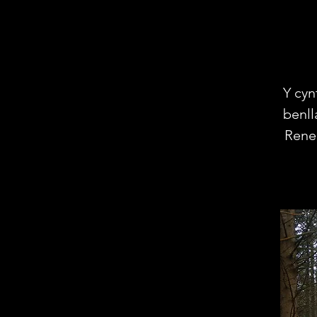
Y cyn
benll
Reneg