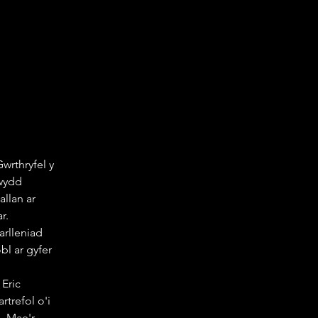
wrthryfel y 
wydd 
llan ar 
r. 
rlleniad 
l ar gyfer 
Eric 
trefol o'i 
. Mae'r 