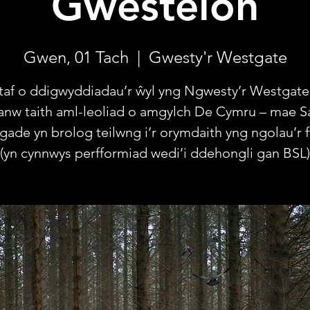
Gwesteion
Gwen, 01 Tach
  |  
Gwesty'r Westgate
taf o ddigwyddiadau’r ŵyl yng Ngwesty’r Westgate
anw taith aml-leoliad o amgylch De Cymru – mae 
ade yn brolog teilwng i’r orymdaith yng ngolau’r ff
(yn cynnwys perfformiad wedi’i ddehongli gan BSL)