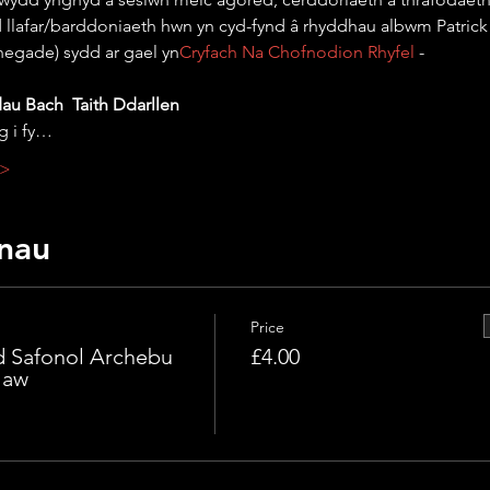
 llafar/barddoniaeth hwn yn cyd-fynd â rhyddhau albwm Patrick 
egade) sydd ar gael yn
Cryfach Na Chofnodion Rhyfel
 - 
u Bach  Taith Ddarllen
 i fy…
 >
nau
Price
 Safonol Archebu
£4.00
law