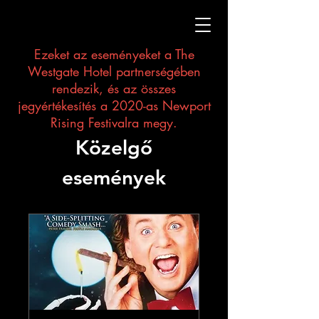
Ezeket az eseményeket a The
Westgate Hotel partnerségében
rendezik, és az összes
jegyértékesítés a 2020-as Newport
Rising Festivalra megy.
Közelgő
események