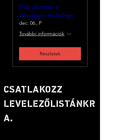
Pop up mozi a
Westgate Hotelben
dec. 06., P
További információk
Részletek
CSATLAKOZZ
LEVELEZŐLISTÁNKR
A.