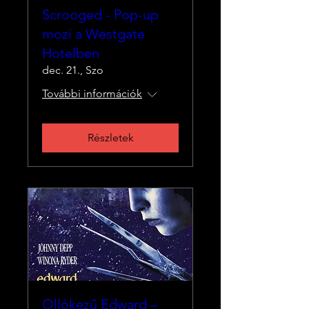
Scrooged - Pop-up
mozi a Westgate
Hotelben
dec. 21., Szo
További információk
Részletek
Ollókezű Edward –