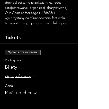
dochód zostanie przekazany na rzecz 
zarejestrowanej organizacji charytatywnej 
Our Chartist Heritage (1176673) i 
wykorzystany na sfinansowanie festiwalu 
Newport Rising i programów edukacyjnych.
Tickets
Sprzedaż zakończona
Rodzaj biletu
Bilety
Więcej informacji
Cena
Płać, ile chcesz