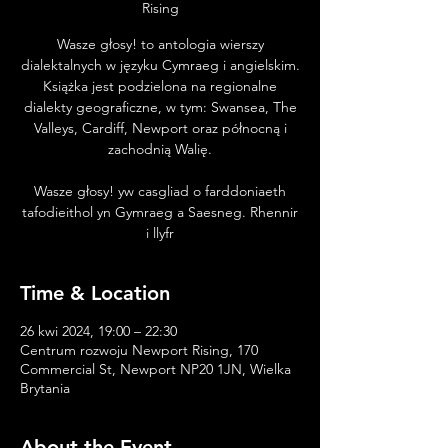
Rising
Wasze głosy! to antologia wierszy
dialektalnych w języku Cymraeg i angielskim.
Książka jest podzielona na regionalne
dialekty geograficzne, w tym: Swansea, The
Valleys, Cardiff, Newport oraz północną i
zachodnią Walię.
Wasze głosy! yw casgliad o farddoniaeth
tafodieithol yn Gymraeg a Saesneg. Rhennir
i llyfr
Time & Location
26 kwi 2024, 19:00 – 22:30
Centrum rozwoju Newport Rising, 170
Commercial St, Newport NP20 1JN, Wielka
Brytania
About the Event