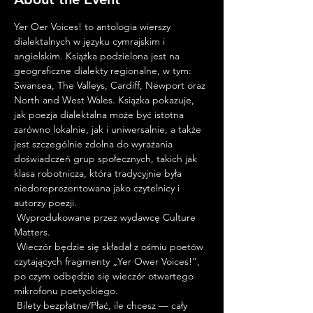
Yer Oer Voices! to antologia wierszy 
dialektalnych w języku cymrajskim i 
angielskim. Książka podzielona jest na 
geograficzne dialekty regionalne, w tym: 
Swansea, The Valleys, Cardiff, Newport oraz 
North and West Wales. Książka pokazuje, 
jak poezja dialektalna może być istotna 
zarówno lokalnie, jak i uniwersalnie, a także 
jest szczególnie zdolna do wyrażania 
doświadczeń grup społecznych, takich jak 
klasa robotnicza, która tradycyjnie była 
niedoreprezentowana jako czytelnicy i 
autorzy poezji.
 Wyprodukowane przez wydawcę Culture 
Matters.
 Wieczór będzie się składał z ośmiu poetów 
czytających fragmenty „Yer Ower Voices!”, 
po czym odbędzie się wieczór otwartego 
mikrofonu poetyckiego.
 Bilety bezpłatne/Płać, ile chcesz — cały 