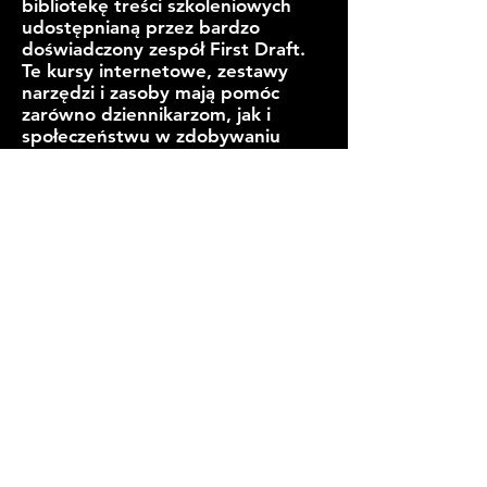
bibliotekę treści szkoleniowych
udostępnianą przez bardzo
doświadczony zespół First Draft.
Te kursy internetowe, zestawy
narzędzi i zasoby mają pomóc
zarówno dziennikarzom, jak i
społeczeństwu w zdobywaniu
wiedzy specjalistycznej i
wyprzedzaniu dezinformacji o
krok. First Draft zapewnia również
dostęp do zestawu narzędzi
weryfikacyjnych tutaj, Niezbędny
przewodnik po weryfikowaniu
informacji online (link)
(wersja
polska)
i inne zasoby tutaj
(
połączyć
)
Szybki kurs – John Green
na temat
poruszania się po informacjach
cyfrowych w celu uzyskania
angażujących, krótkich objaśnień
wideo skierowanych do młodych