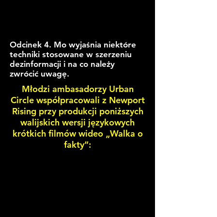
Odcinek 4. Mo wyjaśnia niektóre
techniki stosowane w szerzeniu
dezinformacji i na co należy
zwrócić uwagę.
Młodzi ambasadorzy Urban
Circle współpracowali z Newport
Rising przy produkcji poniższych
walijskich wersji językowych
krótkich filmów wideo „Walka o
fakty”: