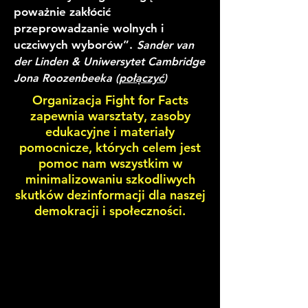
poważnie zakłócić
przeprowadzanie wolnych i
uczciwych wyborów”.
Sander van
der Linden & Uniwersytet Cambridge
Jona Roozenbeeka (
połączyć
)
Organizacja Fight for Facts
zapewnia warsztaty, zasoby
edukacyjne i materiały
pomocnicze, których celem jest
pomoc nam wszystkim w
minimalizowaniu szkodliwych
skutków dezinformacji dla naszej
demokracji i społeczności.