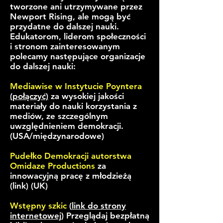
tworzone ani utrzymywane przez
Newport Rising, ale mogą być
przydatne do dalszej nauki.
Edukatorom, liderom społeczności
i stronom zainteresowanym
polecamy następujące organizacje
do dalszej nauki:
Mediawise w Instytucie Poyntera
(połączyć)
za wysokiej jakości
materiały do nauki korzystania z
mediów, ze szczególnym
uwzględnieniem demokracji.
(USA/międzynarodowe)
Pudełko Demokracji autorstwa
Omidaze Productions
za
innowacyjną pracę z młodzieżą
(link) (UK)
Wstępny szkic
(
link do strony
internetowej
) Przeglądaj bezpłatną