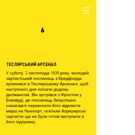
6
ТЕСЛЯРСЬКИЙ АРСЕНАЛ
У суботу, 2 листопада 1839 року, молодий
чартистський посланець з Бредфорда
зупинився в Теслярському Арсеналі, щоб
наступного дня поїхати додому
диліжансом. Він зустрівся з Фростом у
Блеквуді, де посланець безуспішно
намагався переконати його відкласти
марш на Ньюпорт, оскільки йоркширські
чартисти ще не були готові виступити в
його підтримку.