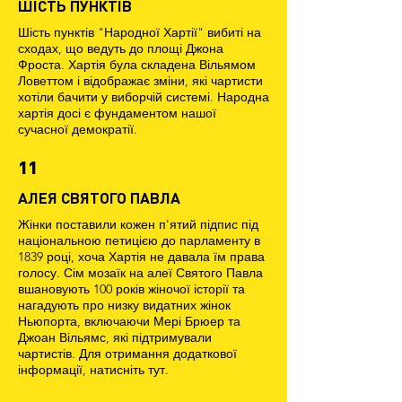
ШІСТЬ ПУНКТІВ
Шість пунктів "Народної Хартії" вибиті на
сходах, що ведуть до площі Джона
Фроста. Хартія була складена Вільямом
Ловеттом і відображає зміни, які чартисти
хотіли бачити у виборчій системі. Народна
хартія досі є фундаментом нашої
сучасної демократії.
11
АЛЕЯ СВЯТОГО ПАВЛА
Жінки поставили кожен п'ятий підпис під
національною петицією до парламенту в
1839 році, хоча Хартія не давала їм права
голосу. Сім мозаїк на алеї Святого Павла
вшановують 100 років жіночої історії та
нагадують про низку видатних жінок
Ньюпорта, включаючи Мері Брюер та
Джоан Вільямс, які підтримували
чартистів. Для отримання додаткової
інформації, натисніть тут.