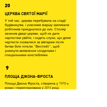
20
ЦЕРКВА СВЯТОЇ МАРІЇ
У той час, церква перебувала на стадії
будівництва, і учасники маршу закликали
робітників приєднатися до них. Столяр
зачинив двері церкви, щоб не дати
чартистам увійти, і ходять слухи, що деякі
чартисти сховалися за вівтарем після
битви біля готелю "Вестгейт", щоб
уникнути виявлення солдатами і
спеціальними констеблями.
9
ПЛОЩА ДЖОНА-ФРОСТА
Площа Джона Фроста, створена у 1970-х
роках і перепланована у 2015 році,
названа на честь одного з лідерів
південноуельських чартистів. Висока
будівля, яку видно на північ від площі,
називається "вежею чартистів" на честь