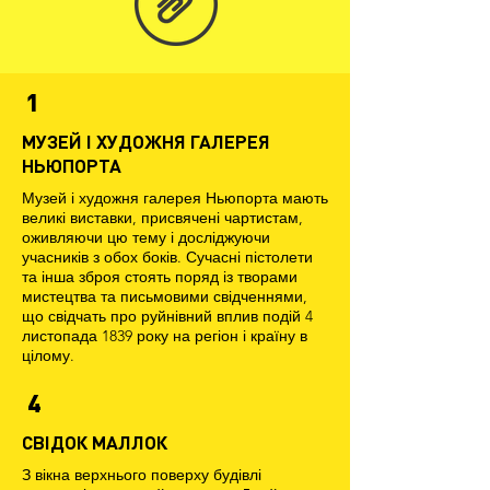
1
МУЗЕЙ І ХУДОЖНЯ ГАЛЕРЕЯ
НЬЮПОРТА
Музей і художня галерея Ньюпорта мають
великі виставки, присвячені чартистам,
оживляючи цю тему і досліджуючи
учасників з обох боків. Сучасні пістолети
та інша зброя стоять поряд із творами
мистецтва та письмовими свідченнями,
що свідчать про руйнівний вплив подій 4
листопада 1839 року на регіон і країну в
цілому.
4
СВІДОК МАЛЛОК
З вікна верхнього поверху будівлі