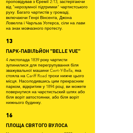
проповідував з Єремії 2:13, застерігаючи
від "нерозумної підтримки" чартистського
руху. Багато чартистів у громаді,
включаючи Генрі Вінсента, Джона
Ловелла і Чарльза Уотерса, сіли на лави
на знак мовчазного протесту.
13
ПАРК-ПАВІЛЬЙОН "BELLE VUE"
4 листопада 1839 року чартисти
зупинилися для перегрупування біля
зважувальної машини Cwrt-Y-Bella, яка
стояла на Cariff Road трохи нижче цього
місця. Насолодившись цим прекрасним
парком, відкритим у 1894 році, ви можете
повернутися на чарстистьский шлях або
біля воріт автостоянки, або біля воріт
нижнього будинку.
16
ПЛОЩА СВЯТОГО ВУЛОСА