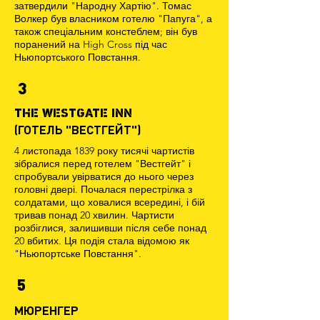
затвердили "Народну Хартію". Томас
Волкер був власником готелю "Папуга", а
також спеціальним констеблем; він був
поранений на High Cross під час
Ньюпортського Повстання.
3
THE WESTGATE INN
(ГОТЕЛЬ "ВЕСТГЕЙТ")
4 листопада 1839 року тисячі чартистів
зібралися перед готелем "Вестгейт" і
спробували увірватися до нього через
головні двері. Почалася перестрілка з
солдатами, що ховалися всередині, і бій
тривав понад 20 хвилин. Чартисти
розбіглися, залишивши після себе понад
20 вбитих. Ця подія стала відомою як
"Ньюпортське Повстання".
5
МЮРЕНГЕР