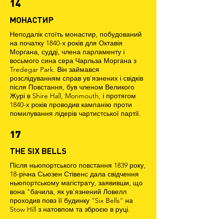
14
МОНАСТИР
Неподалік стоїть монастир, побудований
на початку 1840-х років для Октавія
Моргана, судді, члена парламенту і
восьмого сина сера Чарльза Моргана з
Tredegar Park. Він займався
розслідуванням справ ув'язнених і свідків
після Повстання, був членом Великого
Журі в Shire Hall, Monmouth, і протягом
1840-х років проводив кампанію проти
помилування лідерів чартистської партії.
17
THE SIX BELLS
Після ньюпортського повстання 1839 року,
18-річна Сьюзен Стівенс дала свідчення
ньюпортському магістрату, заявивши, що
вона "бачила, як ув'язнений Ловелл
проходив повз її будинку "Six Bells" на
Stow Hill з натовпом та зброєю в руці.