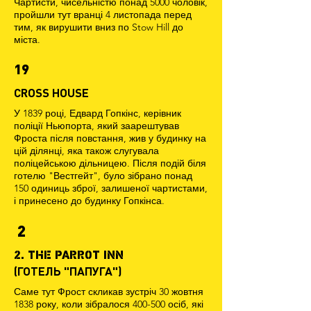
Чартисти, чисельністю понад 5000 чоловік,
пройшли тут вранці 4 листопада перед
тим, як вирушити вниз по Stow Hill до
міста.
19
CROSS HOUSE
У 1839 році, Едвард Гопкінс, керівник
поліції Ньюпорта, який заарештував
Фроста після повстання, жив у будинку на
цій ділянці, яка також слугувала
поліцейською дільницею. Після подій біля
готелю "Вестгейт", було зібрано понад
150 одиниць зброї, залишеної чартистами,
і принесено до будинку Гопкінса.
2
2. THE PARROT INN
(ГОТЕЛЬ "ПАПУГА")
Саме тут Фрост скликав зустріч 30 жовтня
1838 року, коли зібралося 400-500 осіб, які