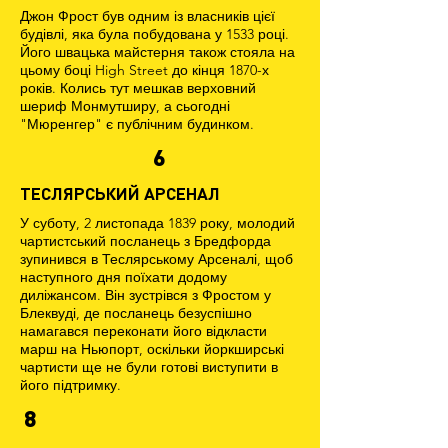
Джон Фрост був одним із власників цієї
будівлі, яка була побудована у 1533 році.
Його швацька майстерня також стояла на
цьому боці High Street до кінця 1870-х
років. Колись тут мешкав верховний
шериф Монмутширу, а сьогодні
"Мюренгер" є публічним будинком.
6
ТЕСЛЯРСЬКИЙ АРСЕНАЛ
У суботу, 2 листопада 1839 року, молодий
чартистський посланець з Бредфорда
зупинився в Теслярському Арсеналі, щоб
наступного дня поїхати додому
диліжансом. Він зустрівся з Фростом у
Блеквуді, де посланець безуспішно
намагався переконати його відкласти
марш на Ньюпорт, оскільки йоркширські
чартисти ще не були готові виступити в
його підтримку.
8