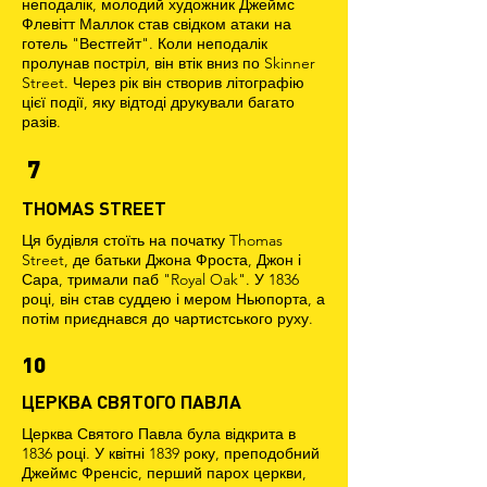
неподалік, молодий художник Джеймс
Флевітт Маллок став свідком атаки на
готель "Вестгейт". Коли неподалік
пролунав постріл, він втік вниз по Skinner
Street. Через рік він створив літографію
цієї події, яку відтоді друкували багато
разів.
7
THOMAS STREET
Ця будівля стоїть на початку Thomas
Street, де батьки Джона Фроста, Джон і
Сара, тримали паб "Royal Oak". У 1836
році, він став суддею і мером Ньюпорта, а
потім приєднався до чартистського руху.
10
ЦЕРКВА СВЯТОГО ПАВЛА
Церква Святого Павла була відкрита в
1836 році. У квітні 1839 року, преподобний
Джеймс Френсіс, перший парох церкви,