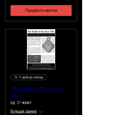
Придбати квитки
75 днів до заходу
The Battle Of The Rock
1925
ср, 21 жовт.
Більше даних