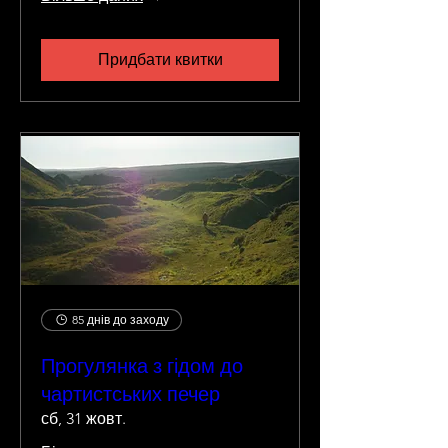
Придбати квитки
85 днів до заходу
Прогулянка з гідом до
чартистських печер
сб, 31 жовт.