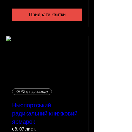
Придбати квитки
92 дні до заходу
Ньюпортський
радикальний книжковий
ярмарок
сб, 07 лист.