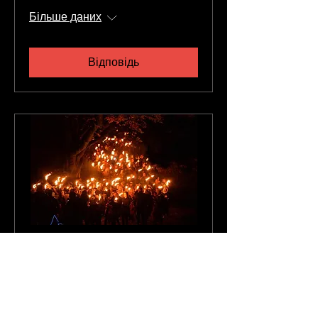
Більше даних
Відповідь
92 дні до заходу
Марш, запалений
смолоскипом, слідами