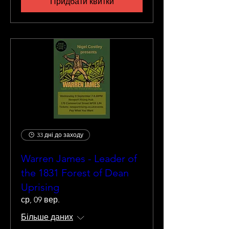
Придбати квитки
33 дні до заходу
Warren James - Leader of
the 1831 Forest of Dean
Uprising
ср, 09 вер.
Більше даних