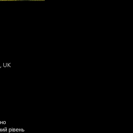
, UK
ьно
ний рівень