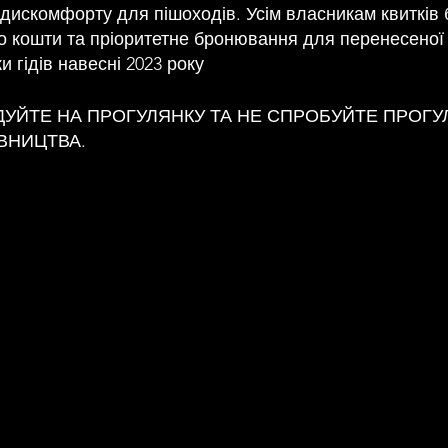
 дискомфорту для пішоходів. Усім власникам квитків 
о кошти та пріоритетне бронювання для перенесеної
и гідів навесні 2023 року
ІДУЙТЕ НА ПРОГУЛЯНКУ ТА НЕ СПРОБУЙТЕ ПРОГУ
ІВНИЦТВА.
тів Дроулі та Кріс Міллетт Оцінка: помірна
КА, ЗВЕРНІТЬ УВАГУ: пішоходам рекомендується н
для прогулянок, водонепроникні черевики та брати 
пакований обід. Місце зустрічі – паб Top House, Trefil.
них погодних умов перевіряйте свою електронну пош
гулянкою на наявність оновлень.