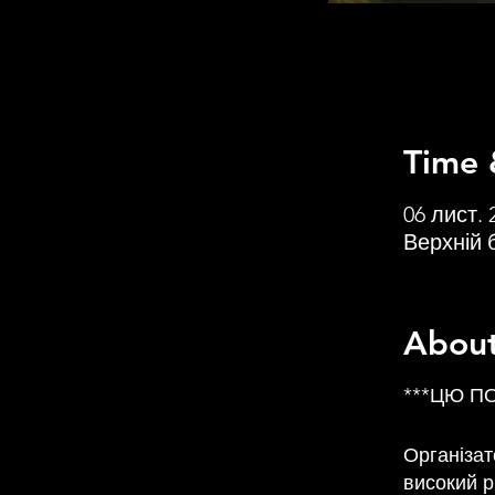
Time 
06 лист. 
Верхній б
About
***ЦЮ П
Організат
високий р