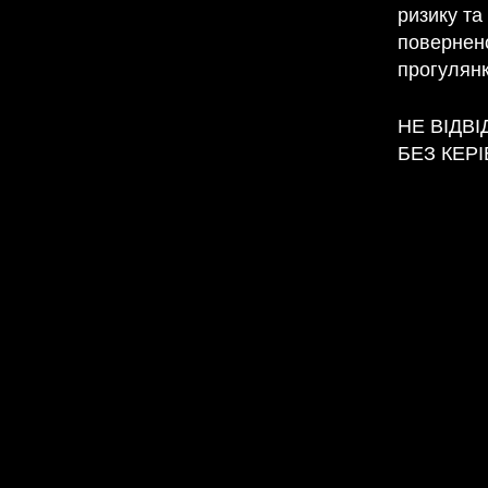
ризику та
повернен
прогулянк
НЕ ВІДВ
БЕЗ КЕР
Лідери: С
БУДЬ ЛАС
черевики 
воду та за
дуже пога
перед про