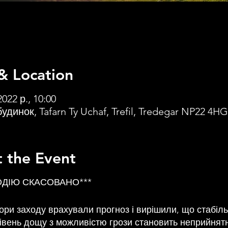
& Location
2022 р., 10:00
удинок, Tafarn Ty Uchaf, Trefil, Tredegar NP22 4HG
 the Event
ОДІЮ СКАСОВАНО***
ори заходу врахували прогноз і вирішили, що стабіл
івень дощу з можливістю грози становить неприйнят