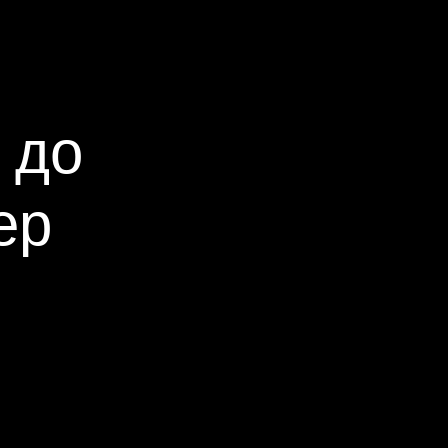
 до
ер