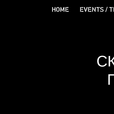
HOME
EVENTS / T
С