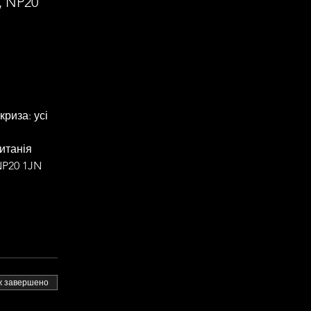
, NP20
риза: усі 
ританія
NP20 1JN
 завершено