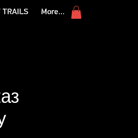
 TRAILS
More...
аз
у