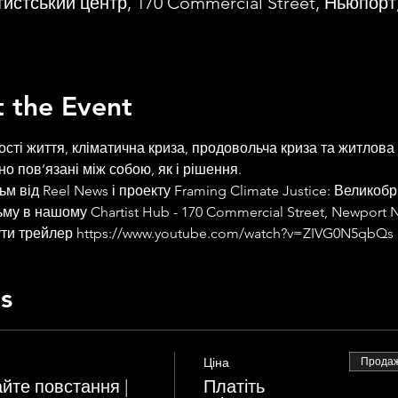
истський центр, 170 Commercial Street, Ньюпорт
 the Event
ості життя, кліматична криза, продовольча криза та житлова к
сно пов’язані між собою, як і рішення.
ьм від Reel News і проекту Framing Climate Justice: Великоб
ьму в нашому Chartist Hub - 170 Commercial Street, Newport 
ути трейлер https://www.youtube.com/watch?v=ZIVG0N5qbQs
ts
Ціна
Продаж
йте повстання |
Платіть