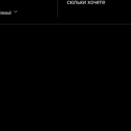
скільки хочете
рмації