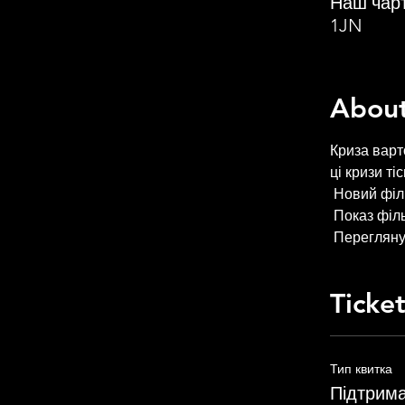
Наш чарт
1JN
About
Криза варт
ці кризи ті
 Новий філ
 Показ філ
 Переглян
Ticke
Тип квитка
Підтрима