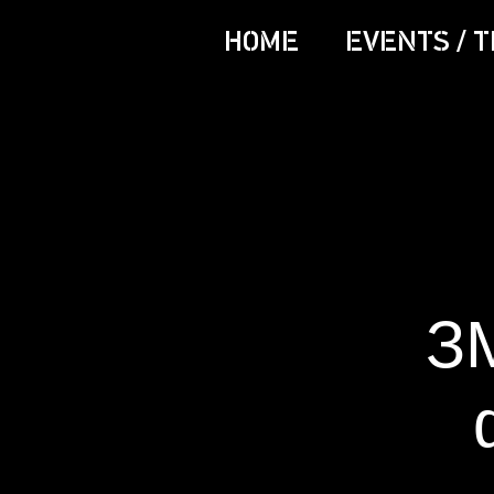
HOME
EVENTS / T
З