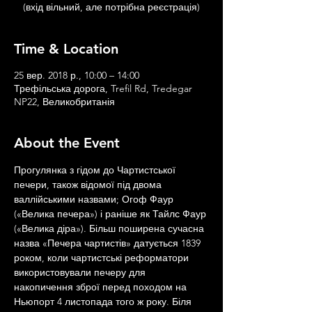
(вхід вільний, але потрібна реєстрація)
Time & Location
25 вер. 2018 р., 10:00 – 14:00
Трефільська дорога, Trefil Rd, Tredegar
NP22, Великобританія
About the Event
Прогулянка з гідом до Чартистської 
печери, також відомої під двома 
валлійськими назвами; Огоф Фаур 
(«Велика печера») і раніше як Тайлс Фаур 
(«Велика діра»). Більш поширена сучасна 
назва «Печера чартистів» датується 1839 
роком, коли чартистські реформатори 
використовували печеру для 
накопичення зброї перед походом на 
Ньюпорт 4 листопада того ж року. Біля 