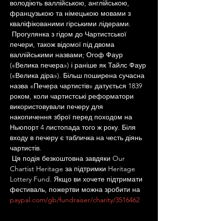
володіють валлійською, англійською, 
французькою та німецькою мовами з 
кваліфікованими гірськими лідерами.
 Прогулянка з гідом до Чартистської 
печери, також відомої під двома 
валлійськими назвами; Огоф Фаур 
(«Велика печера») і раніше як Тайлс Фаур 
(«Велика діра»). Більш поширена сучасна 
назва «Печера чартистів» датується 1839 
роком, коли чартистські реформатори 
використовували печеру для 
накопичення зброї перед походом на 
Ньюпорт 4 листопада того ж року. Біля 
входу в печеру є табличка на честь діянь 
чартистів.
 Ця подія безкоштовна завдяки Our 
Chartist Heritage за підтримки Heritage 
Lottery Fund. Якщо ви хочете підтримати 
фестиваль, пожертви можна зробити на 
paypal.com/gb/fundraiser/charity/3516462