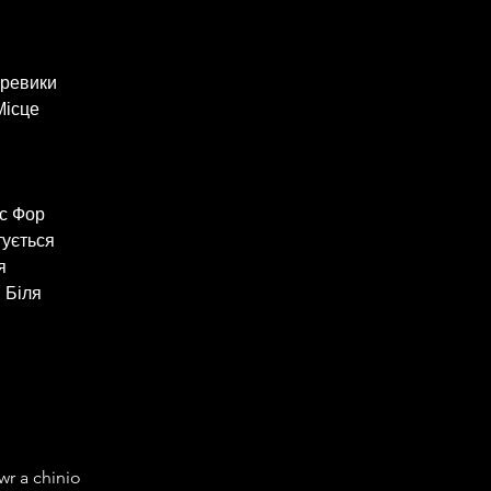
ревики 
Місце 
с Фор 
ується 
я 
 Біля 
r a chinio 