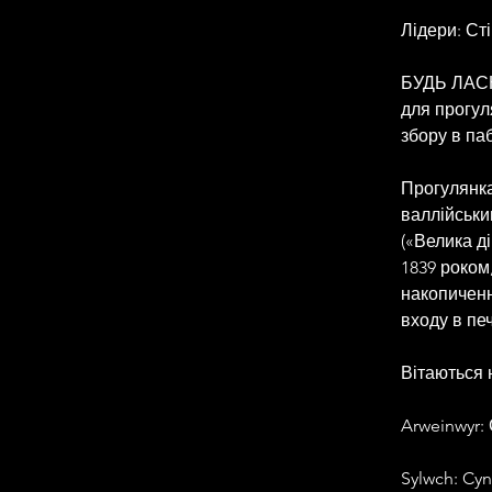
Лідери: Сті
БУДЬ ЛАСК
для прогул
збору в паб
Прогулянка
валлійськи
(«Велика д
1839 роком
накопиченн
входу в печ
Вітаються н
Arweinwyr: 
Sylwch: Cyn