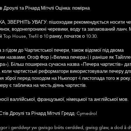
в Дроулі та Річард Мітчлі Оцінка: помірна
А, ЗВЕРНІТЬ УВАГУ: пішоходам рекомендується носити че
янок, водонепроникні черевики, воду та запакований ланч. 
і Top House, Trefil о 10 ранку, початок о 10:30.
 з гідом до Чартистської печери, також відомої під двома 
ми назвами; Огоф Фор («Велика печера») і раніше як Тайлле
іра»). Більш поширена сучасна назва «Печера чартистів» дат
, коли чартистські реформатори використовували печеру дл
я зброї перед походом на Ньюпорт 4 листопада того ж року.
еру є табличка на честь діянь чартистів.
осії валлійської, французької, німецької та англійської мов.
Стів Дроулі та Річард Мітчлі Гредд: Cymedrol
gor i gerddwyr yw gwisgo bŵts cerdded, gwisg glaw, a dod â dw