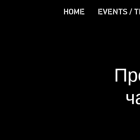
HOME
EVENTS / T
Пр
ч