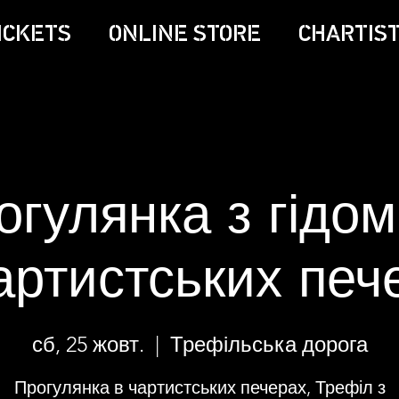
ICKETS
ONLINE STORE
CHARTIST
огулянка з гідом
артистських печ
сб, 25 жовт.
  |  
Трефільська дорога
Прогулянка в чартистських печерах, Трефіл з