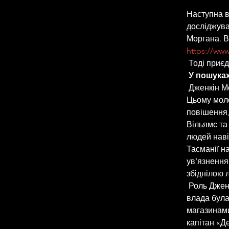
Наступна в
досліджува
Моргана. В
https://ww
 Тоді приє
У пошуках
 Дженкін Морган став частиною невидимого ландшафту валлійського чартизму. 
Цьому моло
повішення,
Вільямс та
людей наві
Тасманії н
ув’язнення
збіднілою 
 Роль Дженкіна Моргана у Ньюпортському повстанні 1839 року захоплююча. Його 
влада була
магазинами
капітан «Д