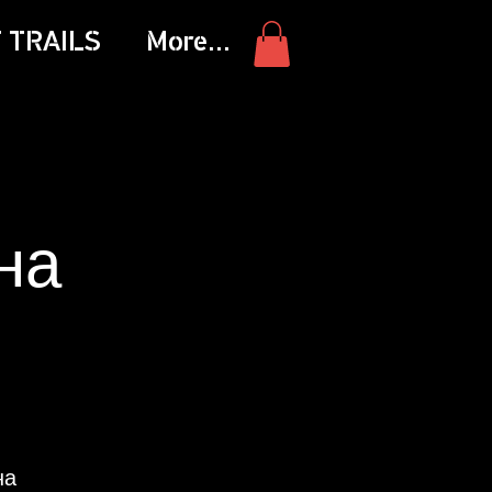
 TRAILS
More...
на
на