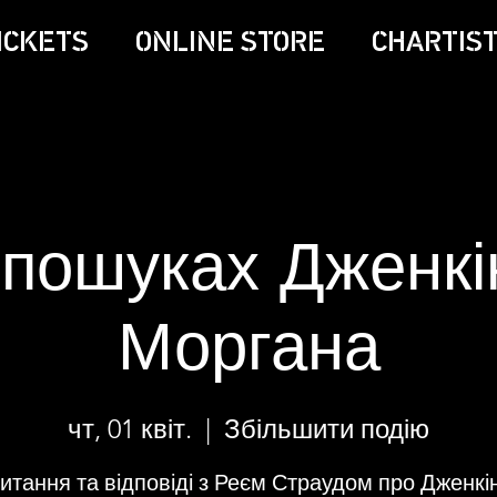
ICKETS
ONLINE STORE
CHARTIST
 пошуках Дженкі
Моргана
чт, 01 квіт.
  |  
Збільшити подію
итання та відповіді з Реєм Страудом про Дженкі