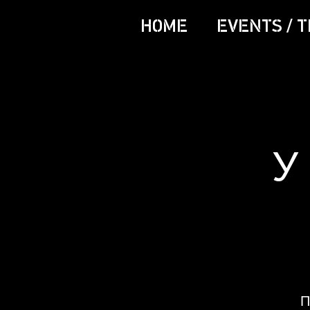
HOME
EVENTS / T
У
П