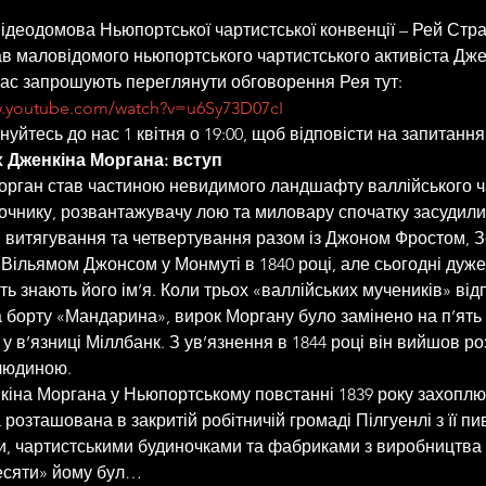
ідеодомова Ньюпортської чартистської конвенції – Рей Стра
в маловідомого ньюпортського чартистського активіста Дже
ас запрошують переглянути обговорення Рея тут: 
w.youtube.com/watch?v=u6Sy73D07cI
днуйтесь до нас 1 квітня о 19:00, щоб відповісти на запитання
 Дженкіна Моргана: вступ
чнику, розвантажувачу лою та миловару спочатку засудили
 витягування та четвертування разом із Джоном Фростом, 
 Вільямом Джонсом у Монмуті в 1840 році, але сьогодні дуже
ть знають його ім’я. Коли трьох «валлійських мучеників» від
а борту «Мандарина», вирок Моргану було замінено на п’ять 
 у в’язниці Міллбанк. З ув’язнення в 1844 році він вийшов ро
людиною.
 розташована в закритій робітничій громаді Пілгуенлі з її п
, чартистськими будиночками та фабриками з виробництва 
есяти» йому бул…