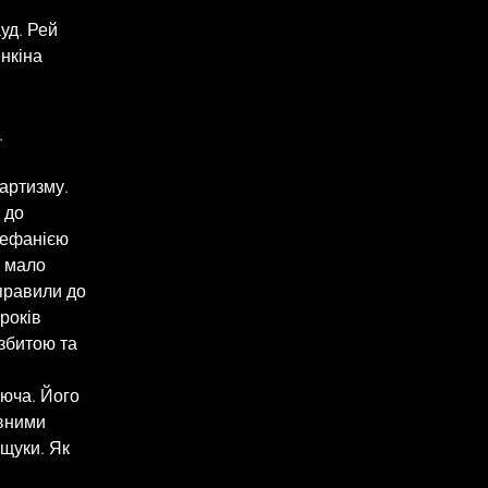
уд. Рей 
нкіна 
.
 до 
Зефанією 
 мало 
правили до 
років 
збитою та 
ивними 
щуки. Як 