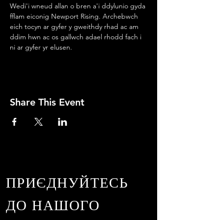
Wedi'i wneud allan o bren a'i ddylunio gyda 
fflam eiconig Newport Rising. Archebwch 
eich tocyn ar gyfer y gweithdy rhad ac am 
ddim hwn ac os gallwch adael rhodd fach i 
ni ar gyfer yr elusen.
Share This Event
ПРИЄДНУЙТЕСЬ
ДО НАШОГО