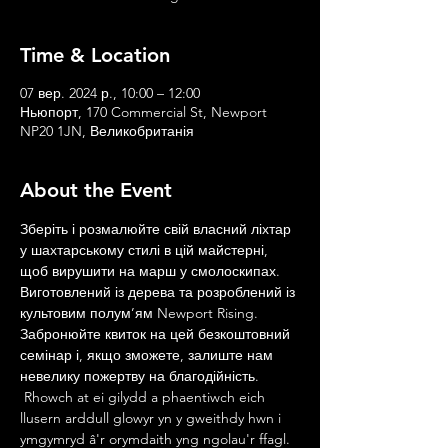
Time & Location
07 вер. 2024 р., 10:00 – 12:00
Ньюпорт, 170 Commercial St, Newport
NP20 1JN, Великобританія
About the Event
Зберіть і розмалюйте свій власний ліхтар 
у шахтарському стилі в цій майстерні, 
щоб вирушити на марш у смолоскипах. 
Виготовлений із дерева та розроблений із 
культовим полум’ям Newport Rising. 
Забронюйте квиток на цей безкоштовний 
семінар і, якщо зможете, залиште нам 
невелику пожертву на благодійність.
 Rhowch at ei gilydd a phaentiwch eich 
llusern arddull glowyr yn y gweithdy hwn i 
ymgymryd â'r orymdaith yng ngolau'r ffagl. 