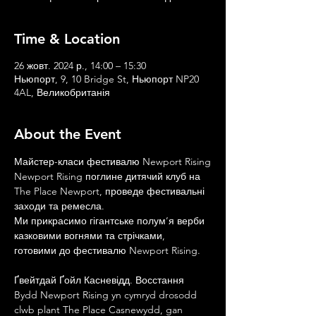
Time & Location
26 жовт. 2024 р., 14:00 – 15:30
Ньюпорт, 9, 10 Bridge St, Ньюпорт NP20
4AL, Великобританія
About the Event
Майстер-класи фестивалю Newport Rising
Newport Rising поглине дитячий клуб на 
The Place Newport, проведе фестивальні 
заходи та ремесла.
Ми прикрасимо гігантське полум’я верби 
казковими вогнями та стрічками, 
готовими до фестивалю Newport Rising.
Ґвейтдай Ґойл Касневідд. Восстання
Bydd Newport Rising yn cymryd drosodd 
clwb plant The Place Casnewydd, gan 