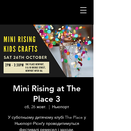
Mini Rising at The
Place 3
сб, 26 жовт.
  |  
Ньюпорт
У суботньому дитячому клубі The Place у
Ньюпорт-Ріснґу проводитимуться
фестивалі ремесел і заходи.