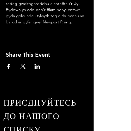
redeg gweithgareddau a chrefftau'r ŵyl. 
Byddwn yn addurno'r fflam helyg enfawr 
gyda goleuadau tylwyth teg a rhubanau yn 
barod ar gyfer gŵyl Newport Rising.
Share This Event
ПРИЄДНУЙТЕСЬ
ДО НАШОГО
СПИСКУ