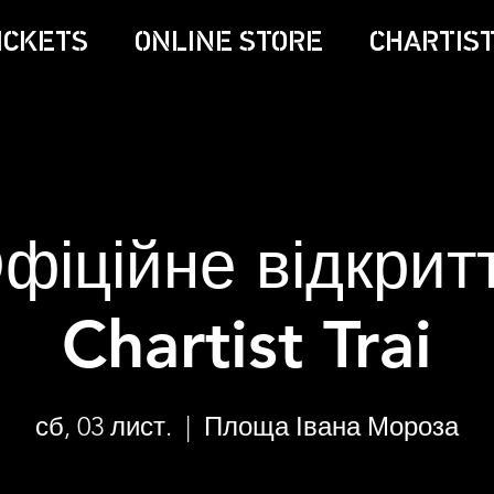
ICKETS
ONLINE STORE
CHARTIST
фіційне відкрит
Chartist Trai
сб, 03 лист.
  |  
Площа Івана Мороза