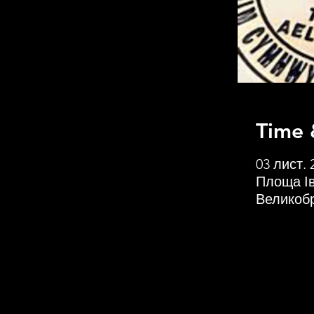
Time 
03 лист. 
Площа І
Великобр