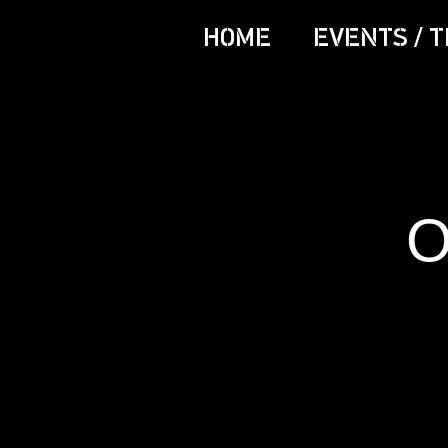
HOME
EVENTS / T
О