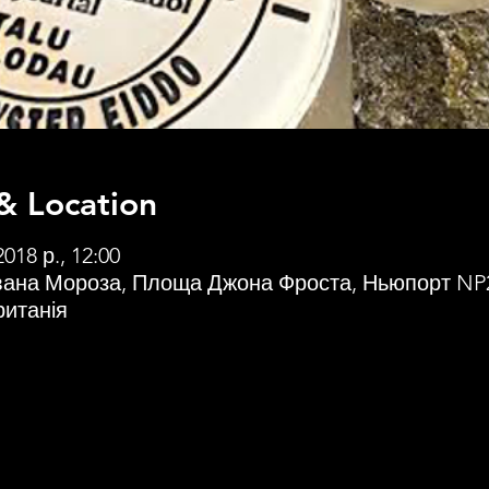
& Location
2018 р., 12:00
вана Мороза, Площа Джона Фроста, Ньюпорт NP
итанія