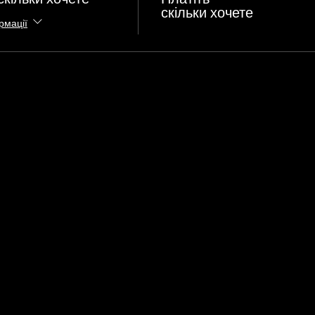
скільки хочете
рмації