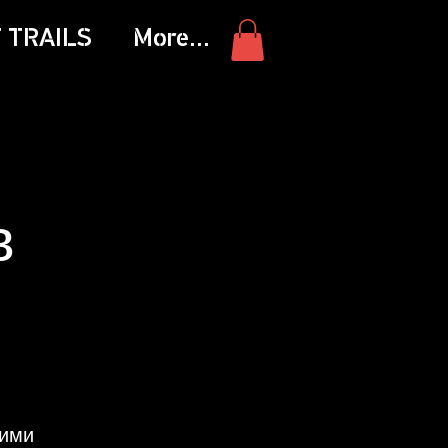
 TRAILS
More...
в
тими