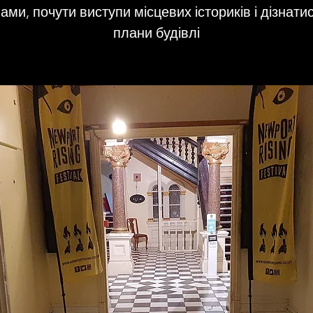
ами, почути виступи місцевих істориків і дізнати
плани будівлі