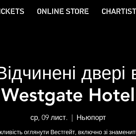
ICKETS
ONLINE STORE
CHARTIST
Відчинені двері 
Westgate Hotel
ср, 09 лист.
  |  
Ньюпорт
ливість оглянути Вестгейт, включно зі знамени