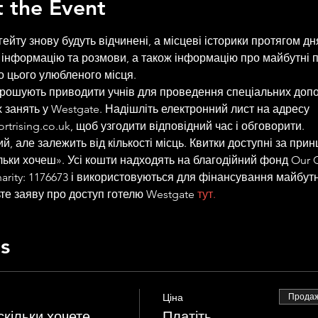
 the Event
ейту знову будуть відчинені, а місцеві історики протягом дн
інформацію та розмови, а також інформацію про майбутні по
 цього улюбленого місця.
 занять у Westgate. Надішліть електронний лист на адресу 
trising.co.uk, щоб узгодити відповідний час і обговорити.
ільки хочеш». Усі кошти надходять на благодійний фонд Our Ch
harity: 1176673 і використовуються для фінансування майбутн
те заяву про доступ готелю Westgate 
тут.
ts
Ціна
Продаж
скільки хочете
Платіть