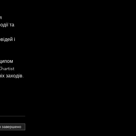
я 
дії та 
artist 
іх заходів.
 завершено