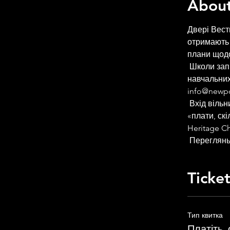
About
Двері Вестг
отримають 
плани щодо
 Школи запрошують приводити учнів для проведення спеціальних доповідей і 
навчальних
info@newpor
 Вхід вільний, але залежить від кількості місць. Квитки доступні за принципом 
«плати, ск
Heritage C
 Переглянь
Ticke
Тип квитка
Платіть, 