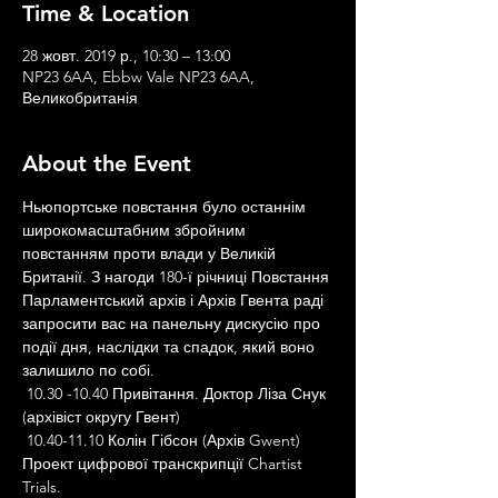
Time & Location
28 жовт. 2019 р., 10:30 – 13:00
NP23 6AA, Ebbw Vale NP23 6AA,
Великобританія
About the Event
Ньюпортське повстання було останнім 
широкомасштабним збройним 
повстанням проти влади у Великій 
Британії. З нагоди 180-ї річниці Повстання 
Парламентський архів і Архів Гвента раді 
запросити вас на панельну дискусію про 
події дня, наслідки та спадок, який воно 
залишило по собі.
 10.30 -10.40 Привітання. Доктор Ліза Снук 
(архівіст округу Гвент)
 10.40-11.10 Колін Гібсон (Архів Gwent) 
Проект цифрової транскрипції Chartist 
Trials.