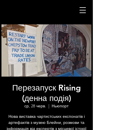
Перезапуск Rising
(денна подія)
ср, 28 черв.
  |  
Ньюпорт
Нова виставка чартистських експонатів і
артефактів з музею Блейни, розмови та
інформація від експертів з місцевої історії