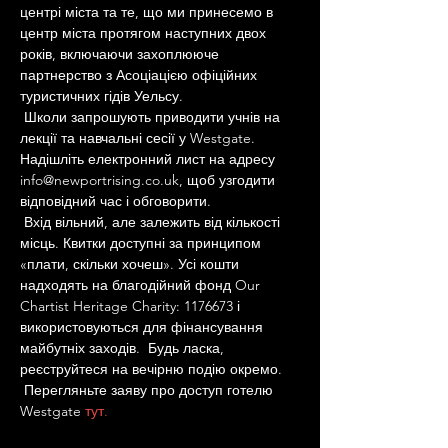
центрі міста та те, що ми принесемо в 
центр міста протягом наступних двох 
років, включаючи захоплююче 
партнерство з Асоціацією офіційних 
туристичних гідів Уельсу.
 Школи запрошують приводити учнів на 
лекції та навчальні сесії у Westgate. 
Надішліть електронний лист на адресу 
info@newportrising.co.uk, щоб узгодити 
відповідний час і обговорити.
 Вхід вільний, але залежить від кількості 
місць. Квитки доступні за принципом 
«плати, скільки хочеш». Усі кошти 
надходять на благодійний фонд Our 
Chartist Heritage Charity: 1176673 і 
використовуються для фінансування 
майбутніх заходів.  Будь ласка, 
реєструйтеся на вечірню подію окремо.
 Перегляньте заяву про доступ готелю 
Westgate 
тут.