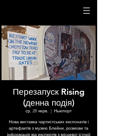
Перезапуск Rising
(денна подія)
ср, 28 черв.
  |  
Ньюпорт
Нова виставка чартистських експонатів і
артефактів з музею Блейни, розмови та
інформація від експертів з місцевої історії