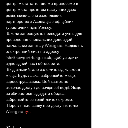
центрі міста та те, що ми принесемо в 
центр міста протягом наступних двох 
років, включаючи захоплююче 
партнерство з Асоціацією офіційних 
туристичних гідів Уельсу.
 Школи запрошують приводити учнів для 
проведення спеціальних доповідей і 
навчальних занять у Westgate. Надішліть 
електронний лист на адресу 
info@newportrising.co.uk, щоб узгодити 
відповідний час і обговорити.
 Вхід вільний, але залежить від кількості 
місць. Будь ласка, забронюйте місце, 
зареєструвавшись. Цей квиток не 
включає доступ до вечірньої події. Якщо 
ви збираєтеся відвідати обидва, 
забронюйте вечірній квиток окремо.
 Перегляньте заяву про доступ готелю 
Westgate 
тут.