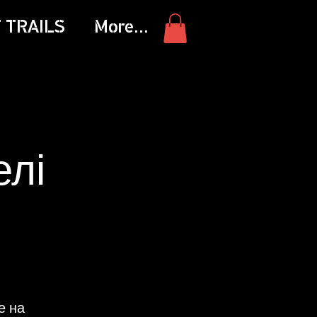
 TRAILS
More...
елі
е на