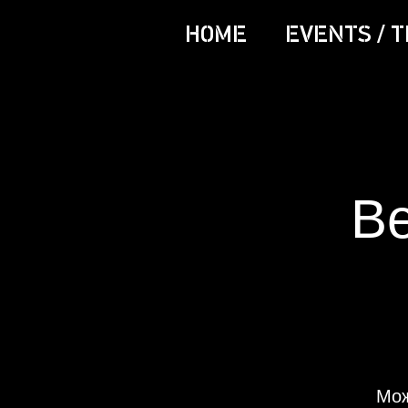
HOME
EVENTS / T
Ве
Мож