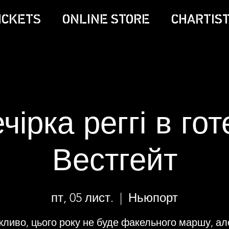
ICKETS
ONLINE STORE
CHARTIST
чірка реггі в гот
Вестгейт
пт, 05 лист.
  |  
Ньюпорт
ливо, цього року не буде факельного маршу, ал