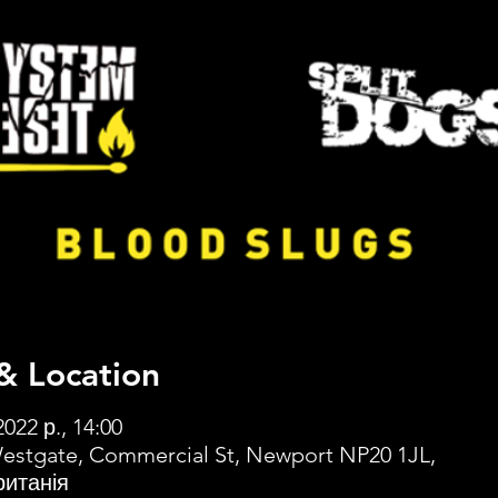
& Location
2022 р., 14:00
estgate, Commercial St, Newport NP20 1JL,
итанія