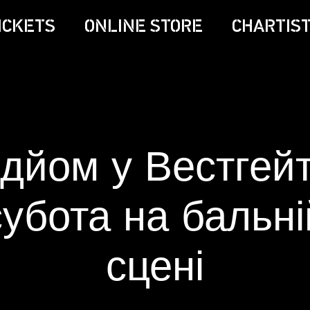
ICKETS
ONLINE STORE
CHARTIST
дйом у Вестгейті
субота на бальні
сцені