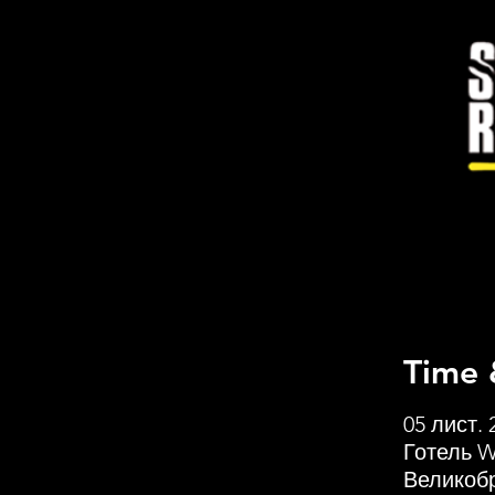
Time 
05 лист. 
Готель W
Великобр