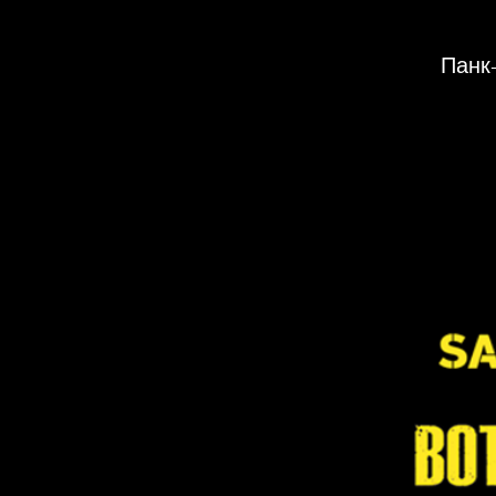
Панк-