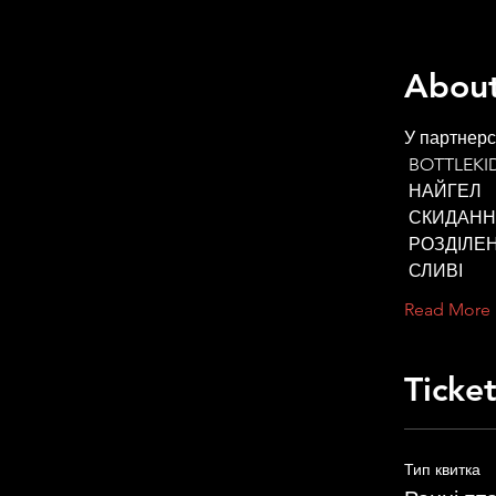
About
У партнерст
 BOTTLEKI
 НАЙГЕЛ
 СКИДАН
 РОЗДІЛЕ
 СЛИВІ
Read More
Ticke
Тип квитка