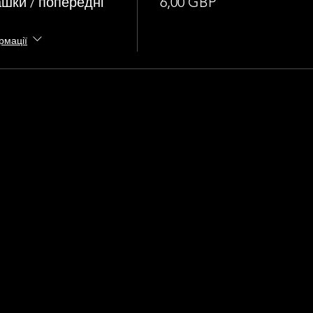
ашки / попередні
6,00 GBP
рмації