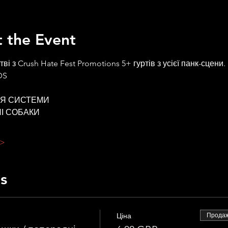
 the Event
ві з Crush Hate Fest Promotions 5+ гуртів з усієї панк-сцени.
DS
НЯ СИСТЕМИ
НІ СОБАКИ
 >
ts
Ціна
Продаж