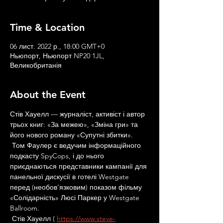
Time & Location
06 лист. 2022 р., 18:00 GMT+0
Ньюпорт, Ньюпорт NP20 1JL,
Великобританія
About the Event
Стів Хауелл — журналіст, активіст і автор 
трьох книг: «За межею», «Зміна гри» та 
його нового роману «Супутні збитки».
 Том Фаулер є ведучим інформаційного 
подкасту SpyCops, і до нього 
приєднаються представники кампанії для 
панельної дискусії в готелі Westgate 
перед (необов’язковим) показом фільму 
«Солідарність» Люсі Паркер у Westgate 
Ballroom.
 Стів Хауелл ( 
https://www.steve-