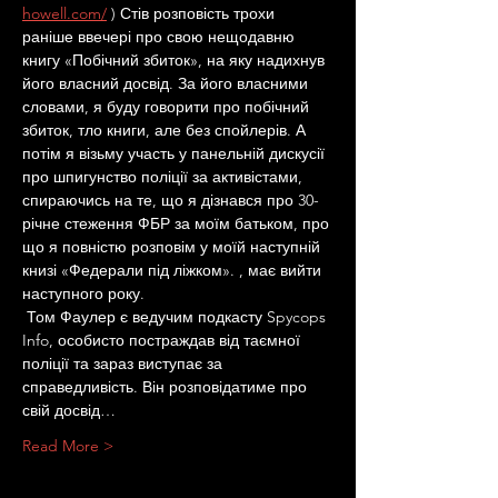
howell.com/
 ) Стів розповість трохи 
раніше ввечері про свою нещодавню 
книгу «Побічний збиток», на яку надихнув 
його власний досвід. За його власними 
словами, я буду говорити про побічний 
збиток, тло книги, але без спойлерів. А 
потім я візьму участь у панельній дискусії 
про шпигунство поліції за активістами, 
спираючись на те, що я дізнався про 30-
річне стеження ФБР за моїм батьком, про 
що я повністю розповім у моїй наступній 
книзі «Федерали під ліжком». , має вийти 
наступного року.
 Том Фаулер є ведучим подкасту Spycops 
Info, особисто постраждав від таємної 
поліції та зараз виступає за 
справедливість. Він розповідатиме про 
свій досвід…
Read More >