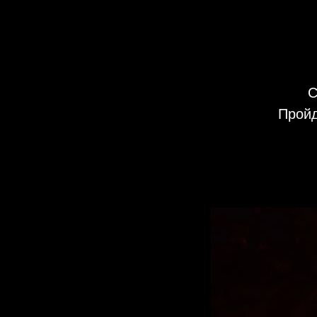
С
Пройд