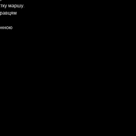
атку маршу.
гравцям 
онною 