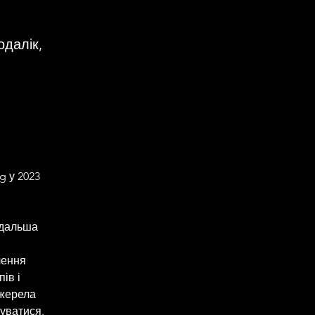
одалік,
 у 2023 
одальша 
лення 
ів і 
жерела 
уватися. 