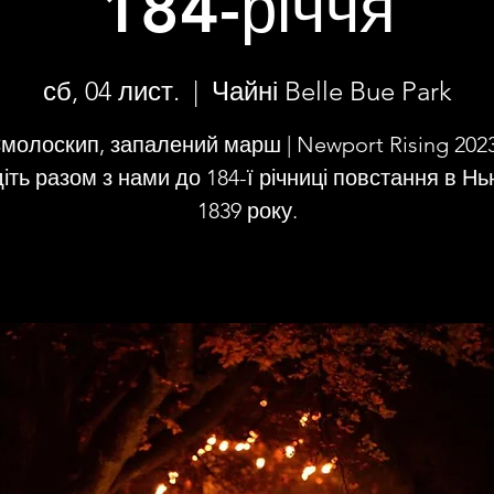
184-річчя
сб, 04 лист.
  |  
Чайні Belle Bue Park
молоскип, запалений марш | Newport Rising 2023
іть разом з нами до 184-ї річниці повстання в Нь
1839 року.