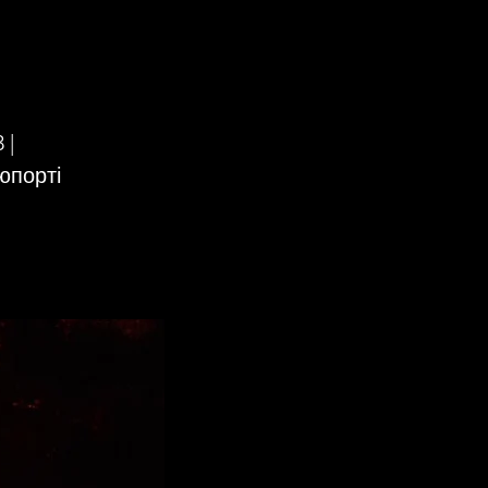
 |
юпорті