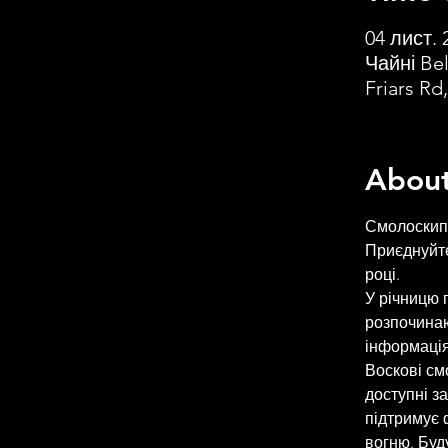
04 лист. 
Чайні Bel
Friars R
About
Смолоскипи
Приєднуйте
році. 
У річницю 
розпочинаю
інформація
Воскові см
доступні за
підтримує 
вогню. Буду