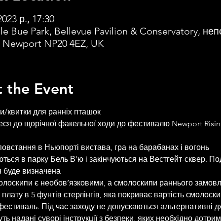
2023 р., 17:30
le Bue Park, Bellevue Pavilion & Conservatory, неп
d, Newport NP20 4EZ, UK
 the Event
/квитки для ранніх пташок
ся до щорічної факельної ходи до фестивалю Newport Rising
повстання в Ньюпорті вистава, гра на барабанах і вогонь 
ться в парку Бель В’ю і закінчуються на Вестгейт-сквер. П
 буде визначена
олоскипи є необов’язковими, а смолоскипи раннього замов
 плату в 5 фунтів стерлінгів, яка покриває вартість смолоскип
фестиваль. Під час заходу не допускаються альтернативні д
ть надані суворі інструкції з безпеки, яких необхідно дотрим