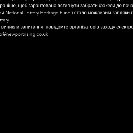
раніше, щоб гарантовано встигнути забрати факели до поч
ки National Lottery Heritage Fund і стало можливим завдяки 
ttery
 виникли запитання, повідомте організаторів заходу електр
o@newportrising.co.uk