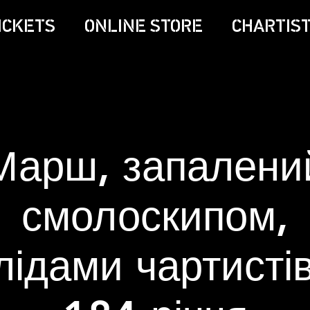
ICKETS
ONLINE STORE
CHARTIST
Марш, запалени
смолоскипом,
лідами чартистів