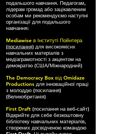
подальшого навчання. Педагогам,
лідерам громад або зацікавленим
особам ми рекомендуємо наступні
організації для подальшого
навчання:
Mediawise в Інституті Пойнтера
(посилання)
для високоякіснх
навчальних матеріалів з
медіаграмотності з акцентом на
демократію (США/Міжнародний)
The Democracy Box від Omidaze
Productions
для інноваційної праці
з молоддю (посилання)
(Великобританія)
First Draft
(посилання на веб-сайт)
Відкрийте для себе безкоштовну
бібліотеку навчальних матеріалів,
створених досвідченою командою