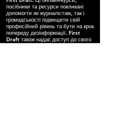
First Draft. Ці онлайн-курси,
посібники та ресурси покликані
допомогти як журналістам, так і
громадськості підвищити свій
професійний рівень та бути на крок
попереду дезінформації. First
Draft також надає доступ до свого
інструментарію для перевірки
інформації тут, в основному
посібнику з перевірки інформації в
Інтернеті (посилання) (польська
версія) та інших ресурсів тут
(посилання)
Crash Course - Джон Грін
про
навігацію в цифровому просторі в
формі цікавих, стислих
відеопояснень, орієнтованих на
молодь, але з широкою аудиторією
(посилання на плейлист на
YouTube).