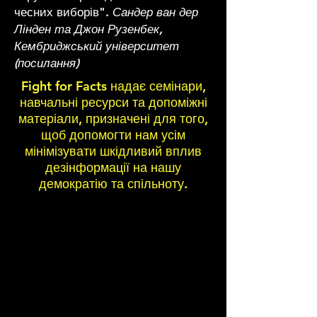
чесних виборів".
Сандер ван дер
Лінден та Джон Рузенбек,
Кембриджський університет
(посилання)
Fight for Facts надає семінари,
навчальні ресурси та допоміжні
матеріали, призначені для того,
щоб допомогти нам усім
мінімізувати шкідливий вплив
дезінформації на нашу
демократію та спільноту.