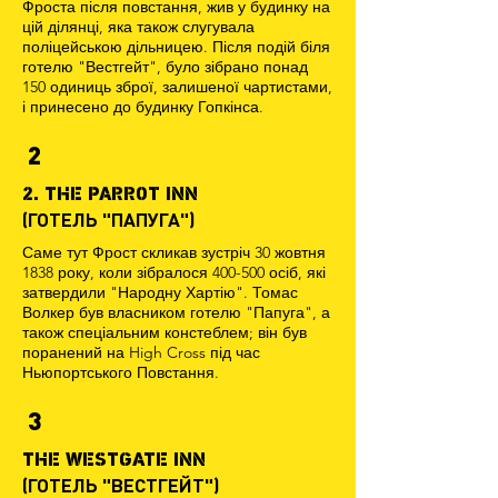
Фроста після повстання, жив у будинку на
цій ділянці, яка також слугувала
поліцейською дільницею. Після подій біля
готелю "Вестгейт", було зібрано понад
150 одиниць зброї, залишеної чартистами,
і принесено до будинку Гопкінса.
2
2. THE PARROT INN
(ГОТЕЛЬ "ПАПУГА")
Саме тут Фрост скликав зустріч 30 жовтня
1838 року, коли зібралося 400-500 осіб, які
затвердили "Народну Хартію". Томас
Волкер був власником готелю "Папуга", а
також спеціальним констеблем; він був
поранений на High Cross під час
Ньюпортського Повстання.
3
THE WESTGATE INN
(ГОТЕЛЬ "ВЕСТГЕЙТ")