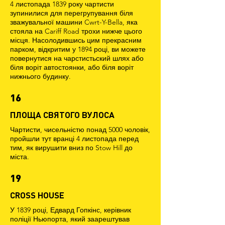
4 листопада 1839 року чартисти
зупинилися для перегрупування біля
зважувальної машини Cwrt-Y-Bella, яка
стояла на Cariff Road трохи нижче цього
місця. Насолодившись цим прекрасним
парком, відкритим у 1894 році, ви можете
повернутися на чарстистьский шлях або
біля воріт автостоянки, або біля воріт
нижнього будинку.
16
ПЛОЩА СВЯТОГО ВУЛОСА
Чартисти, чисельністю понад 5000 чоловік,
пройшли тут вранці 4 листопада перед
тим, як вирушити вниз по Stow Hill до
міста.
19
CROSS HOUSE
У 1839 році, Едвард Гопкінс, керівник
поліції Ньюпорта, який заарештував