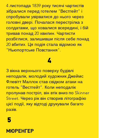
4 листопада 1839 року тисячі чартистів
зібралися перед готелем "Вестгейт" і
спробували увірватися до нього через
головні двері. Почалася перестрілка з
солдатами, що ховалися всередині, і бій
тривав понад 20 хвилин. Чартисти
розбіглися, залишивши після себе понад
20 вбитих. Ця подія стала відомою як
"Ньюпортське Повстання".
4
З вікна верхнього поверху будівлі
неподалік, молодий художник Джеймс
Флевітт Маллок став свідком атаки на
готель "Вестгейт". Коли неподалік
пролунав постріл, він втік вниз по Skinner
Street. Через рік він створив літографію
цієї події, яку відтоді друкували багато
разів.
5
МЮРЕНГЕР