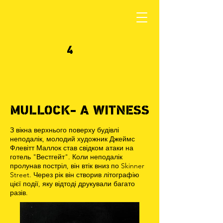
4
MULLOCK- A WITNESS
З вікна верхнього поверху будівлі
неподалік, молодий художник Джеймс
Флевітт Маллок став свідком атаки на
готель "Вестгейт". Коли неподалік
пролунав постріл, він втік вниз по Skinner
Street. Через рік він створив літографію
цієї події, яку відтоді друкували багато
разів.