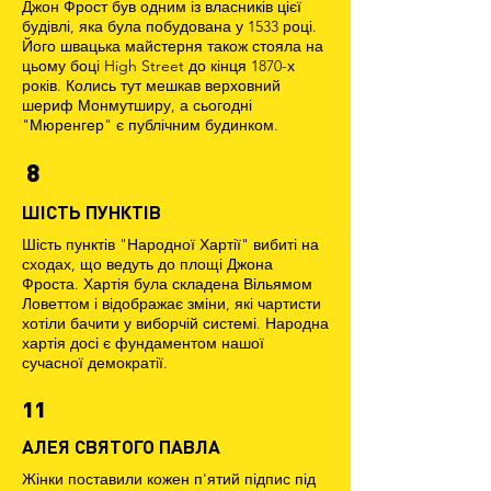
Джон Фрост був одним із власників цієї
будівлі, яка була побудована у 1533 році.
Його швацька майстерня також стояла на
цьому боці High Street до кінця 1870-х
років. Колись тут мешкав верховний
шериф Монмутширу, а сьогодні
"Мюренгер" є публічним будинком.
8
ШІСТЬ ПУНКТІВ
Шість пунктів "Народної Хартії" вибиті на
сходах, що ведуть до площі Джона
Фроста. Хартія була складена Вільямом
Ловеттом і відображає зміни, які чартисти
хотіли бачити у виборчій системі. Народна
хартія досі є фундаментом нашої
сучасної демократії.
11
АЛЕЯ СВЯТОГО ПАВЛА
Жінки поставили кожен п'ятий підпис під