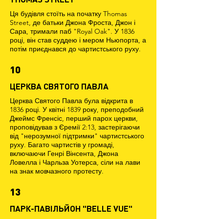
Ця будівля стоїть на початку Thomas
Street, де батьки Джона Фроста, Джон і
Сара, тримали паб "Royal Oak". У 1836
році, він став суддею і мером Ньюпорта, а
потім приєднався до чартистського руху.
10
ЦЕРКВА СВЯТОГО ПАВЛА
Церква Святого Павла була відкрита в
1836 році. У квітні 1839 року, преподобний
Джеймс Френсіс, перший парох церкви,
проповідував з Єремії 2:13, застерігаючи
від "нерозумної підтримки" чартистського
руху. Багато чартистів у громаді,
включаючи Генрі Вінсента, Джона
Ловелла і Чарльза Уотерса, сіли на лави
на знак мовчазного протесту.
13
ПАРК-ПАВІЛЬЙОН "BELLE VUE"