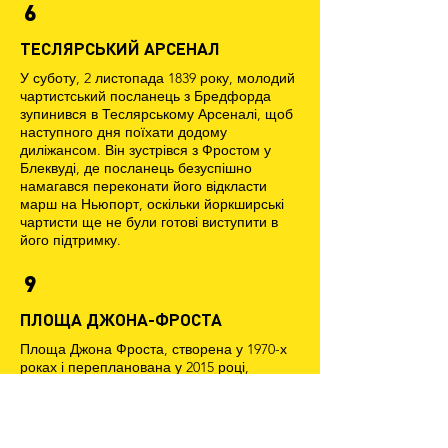
6
ТЕСЛЯРСЬКИЙ АРСЕНАЛ
У суботу, 2 листопада 1839 року, молодий
чартистський посланець з Бредфорда
зупинився в Теслярському Арсеналі, щоб
наступного дня поїхати додому
диліжансом. Він зустрівся з Фростом у
Блеквуді, де посланець безуспішно
намагався переконати його відкласти
марш на Ньюпорт, оскільки йоркширські
чартисти ще не були готові виступити в
його підтримку.
9
ПЛОЩА ДЖОНА-ФРОСТА
Площа Джона Фроста, створена у 1970-х
роках і перепланована у 2015 році,
названа на честь одного з лідерів
південноуельських чартистів. Висока
будівля, яку видно на північ від площі,
називається "вежею чартистів" на честь