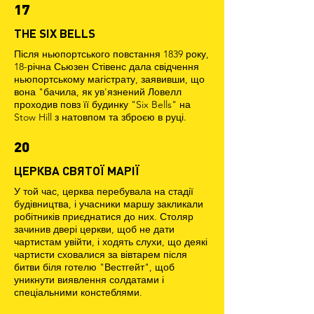
17
THE SIX BELLS
Після ньюпортського повстання 1839 року,
18-річна Сьюзен Стівенс дала свідчення
ньюпортському магістрату, заявивши, що
вона "бачила, як ув'язнений Ловелл
проходив повз її будинку "Six Bells" на
Stow Hill з натовпом та зброєю в руці.
20
ЦЕРКВА СВЯТОЇ МАРІЇ
У той час, церква перебувала на стадії
будівництва, і учасники маршу закликали
робітників приєднатися до них. Столяр
зачинив двері церкви, щоб не дати
чартистам увійти, і ходять слухи, що деякі
чартисти сховалися за вівтарем після
битви біля готелю "Вестгейт", щоб
уникнути виявлення солдатами і
спеціальними констеблями.