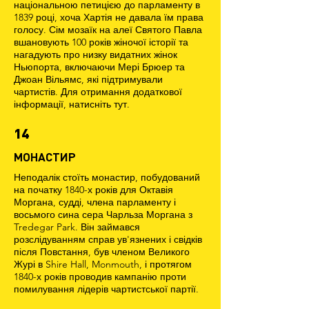
національною петицією до парламенту в
1839 році, хоча Хартія не давала їм права
голосу. Сім мозаїк на алеї Святого Павла
вшановують 100 років жіночої історії та
нагадують про низку видатних жінок
Ньюпорта, включаючи Мері Брюер та
Джоан Вільямс, які підтримували
чартистів. Для отримання додаткової
інформації, натисніть тут.
14
МОНАСТИР
Неподалік стоїть монастир, побудований
на початку 1840-х років для Октавія
Моргана, судді, члена парламенту і
восьмого сина сера Чарльза Моргана з
Tredegar Park. Він займався
розслідуванням справ ув'язнених і свідків
після Повстання, був членом Великого
Журі в Shire Hall, Monmouth, і протягом
1840-х років проводив кампанію проти
помилування лідерів чартистської партії.