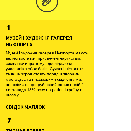
1
МУЗЕЙ І ХУДОЖНЯ ГАЛЕРЕЯ
НЬЮПОРТА
Музей і художня галерея Ньюпорта мають
великі виставки, присвячені чартистам,
оживляючи цю тему і досліджуючи
учасників з обох боків. Сучасні пістолети
та інша зброя стоять поряд із творами
мистецтва та письмовими свідченнями,
що свідчать про руйнівний вплив подій 4
листопада 1839 року на регіон і країну в
цілому.
СВІДОК МАЛЛОК
7
THOMAS STREET