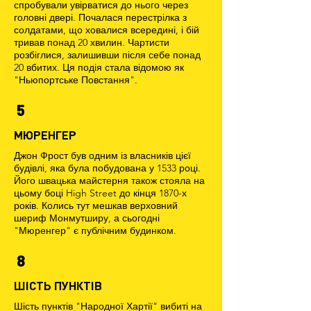
спробували увірватися до нього через
головні двері. Почалася перестрілка з
солдатами, що ховалися всередині, і бій
тривав понад 20 хвилин. Чартисти
розбіглися, залишивши після себе понад
20 вбитих. Ця подія стала відомою як
"Ньюпортське Повстання".
5
МЮРЕНГЕР
Джон Фрост був одним із власників цієї
будівлі, яка була побудована у 1533 році.
Його швацька майстерня також стояла на
цьому боці High Street до кінця 1870-х
років. Колись тут мешкав верховний
шериф Монмутширу, а сьогодні
"Мюренгер" є публічним будинком.
8
ШІСТЬ ПУНКТІВ
Шість пунктів "Народної Хартії" вибиті на