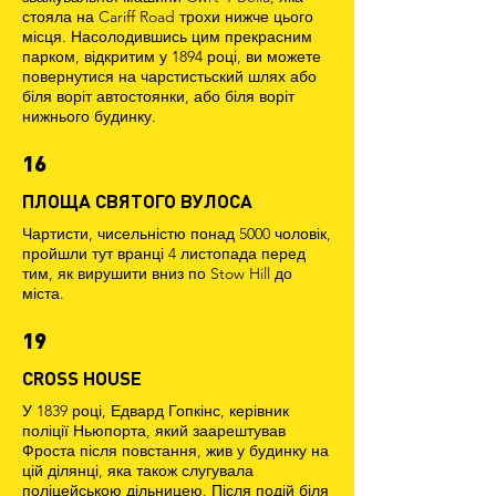
стояла на Cariff Road трохи нижче цього
місця. Насолодившись цим прекрасним
парком, відкритим у 1894 році, ви можете
повернутися на чарстистьский шлях або
біля воріт автостоянки, або біля воріт
нижнього будинку.
16
ПЛОЩА СВЯТОГО ВУЛОСА
Чартисти, чисельністю понад 5000 чоловік,
пройшли тут вранці 4 листопада перед
тим, як вирушити вниз по Stow Hill до
міста.
19
CROSS HOUSE
У 1839 році, Едвард Гопкінс, керівник
поліції Ньюпорта, який заарештував
Фроста після повстання, жив у будинку на
цій ділянці, яка також слугувала
поліцейською дільницею. Після подій біля