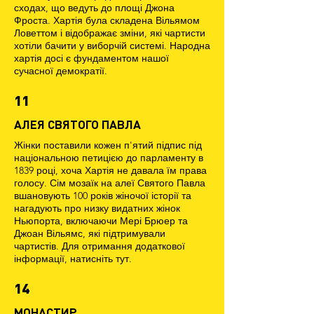
сходах, що ведуть до площі Джона
Фроста. Хартія була складена Вільямом
Ловеттом і відображає зміни, які чартисти
хотіли бачити у виборчій системі. Народна
хартія досі є фундаментом нашої
сучасної демократії.
11
АЛЕЯ СВЯТОГО ПАВЛА
Жінки поставили кожен п'ятий підпис під
національною петицією до парламенту в
1839 році, хоча Хартія не давала їм права
голосу. Сім мозаїк на алеї Святого Павла
вшановують 100 років жіночої історії та
нагадують про низку видатних жінок
Ньюпорта, включаючи Мері Брюер та
Джоан Вільямс, які підтримували
чартистів. Для отримання додаткової
інформації, натисніть тут.
14
МОНАСТИР