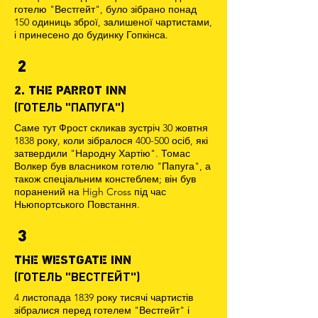
готелю "Вестгейт", було зібрано понад
150 одиниць зброї, залишеної чартистами,
і принесено до будинку Гопкінса.
2
2. THE PARROT INN
(ГОТЕЛЬ "ПАПУГА")
Саме тут Фрост скликав зустріч 30 жовтня
1838 року, коли зібралося 400-500 осіб, які
затвердили "Народну Хартію". Томас
Волкер був власником готелю "Папуга", а
також спеціальним констеблем; він був
поранений на High Cross під час
Ньюпортського Повстання.
3
THE WESTGATE INN
(ГОТЕЛЬ "ВЕСТГЕЙТ")
4 листопада 1839 року тисячі чартистів
зібралися перед готелем "Вестгейт" і