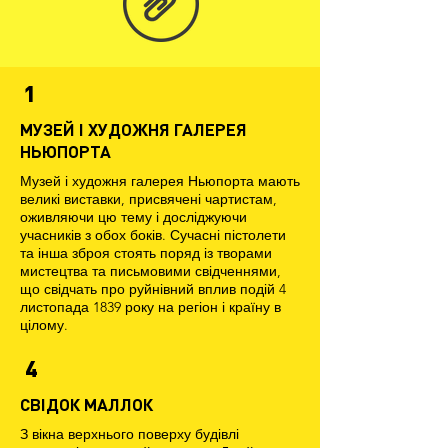
1
МУЗЕЙ І ХУДОЖНЯ ГАЛЕРЕЯ
НЬЮПОРТА
Музей і художня галерея Ньюпорта мають
великі виставки, присвячені чартистам,
оживляючи цю тему і досліджуючи
учасників з обох боків. Сучасні пістолети
та інша зброя стоять поряд із творами
мистецтва та письмовими свідченнями,
що свідчать про руйнівний вплив подій 4
листопада 1839 року на регіон і країну в
цілому.
4
СВІДОК МАЛЛОК
З вікна верхнього поверху будівлі