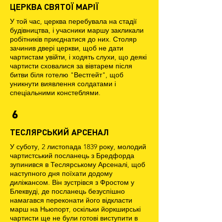
ЦЕРКВА СВЯТОЇ МАРІЇ
У той час, церква перебувала на стадії
будівництва, і учасники маршу закликали
робітників приєднатися до них. Столяр
зачинив двері церкви, щоб не дати
чартистам увійти, і ходять слухи, що деякі
чартисти сховалися за вівтарем після
битви біля готелю "Вестгейт", щоб
уникнути виявлення солдатами і
спеціальними констеблями.
6
ТЕСЛЯРСЬКИЙ АРСЕНАЛ
У суботу, 2 листопада 1839 року, молодий
чартистський посланець з Бредфорда
зупинився в Теслярському Арсеналі, щоб
наступного дня поїхати додому
диліжансом. Він зустрівся з Фростом у
Блеквуді, де посланець безуспішно
намагався переконати його відкласти
марш на Ньюпорт, оскільки йоркширські
чартисти ще не були готові виступити в