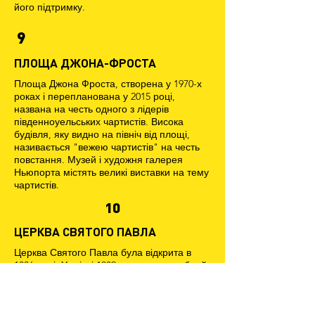
його підтримку.
9
ПЛОЩА ДЖОНА-ФРОСТА
Площа Джона Фроста, створена у 1970-х
роках і перепланована у 2015 році,
названа на честь одного з лідерів
південноуельських чартистів. Висока
будівля, яку видно на північ від площі,
називається "вежею чартистів" на честь
повстання. Музей і художня галерея
Ньюпорта містять великі виставки на тему
чартистів.
10
ЦЕРКВА СВЯТОГО ПАВЛА
Церква Святого Павла була відкрита в
1836 році. У квітні 1839 року, преподобний
Джеймс Френсіс, перший парох церкви,
проповідував з Єремії 2:13, застерігаючи
від "нерозумної підтримки" чартистського