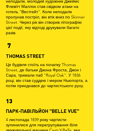
неподалік, молодий художник Джеймс
Флевітт Маллок став свідком атаки на
готель "Вестгейт". Коли неподалік
пролунав постріл, він втік вниз по Skinner
Street. Через рік він створив літографію
цієї події, яку відтоді друкували багато
разів.
7
THOMAS STREET
Ця будівля стоїть на початку Thomas
Street, де батьки Джона Фроста, Джон і
Сара, тримали паб "Royal Oak". У 1836
році, він став суддею і мером Ньюпорта, а
потім приєднався до чартистського руху.
13
ПАРК-ПАВІЛЬЙОН "BELLE VUE"
4 листопада 1839 року чартисти
зупинилися для перегрупування біля
зважувальної машини Cwrt-Y-Bella, яка