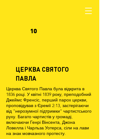
10
ЦЕРКВА СВЯТОГО
ПАВЛА
Церква Святого Павла була відкрита в
1836 році. У квітні 1839 року, преподобний
Джеймс Френсіс, перший парох церкви,
проповідував з Єремії 2:13, застерігаючи
від "нерозумної підтримки" чартистського
руху. Багато чартистів у громаді,
включаючи Генрі Вінсента, Джона
Ловелла і Чарльза Уотерса, сіли на лави
на знак мовчазного протесту.