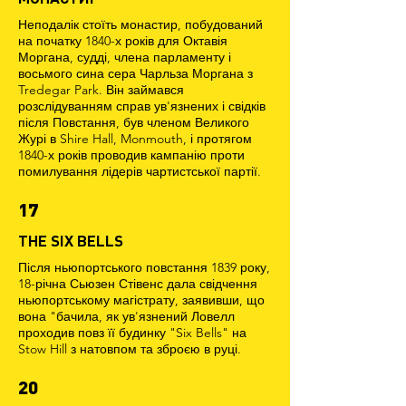
Неподалік стоїть монастир, побудований
на початку 1840-х років для Октавія
Моргана, судді, члена парламенту і
восьмого сина сера Чарльза Моргана з
Tredegar Park. Він займався
розслідуванням справ ув'язнених і свідків
після Повстання, був членом Великого
Журі в Shire Hall, Monmouth, і протягом
1840-х років проводив кампанію проти
помилування лідерів чартистської партії.
17
THE SIX BELLS
Після ньюпортського повстання 1839 року,
18-річна Сьюзен Стівенс дала свідчення
ньюпортському магістрату, заявивши, що
вона "бачила, як ув'язнений Ловелл
проходив повз її будинку "Six Bells" на
Stow Hill з натовпом та зброєю в руці.
20