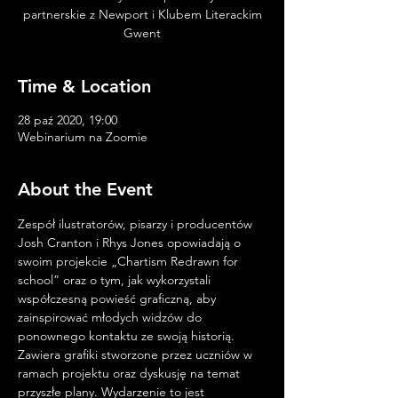
partnerskie z Newport i Klubem Literackim
Gwent
Time & Location
28 paź 2020, 19:00
Webinarium na Zoomie
About the Event
Zespół ilustratorów, pisarzy i producentów 
Josh Cranton i Rhys Jones opowiadają o 
swoim projekcie „Chartism Redrawn for 
school” oraz o tym, jak wykorzystali 
współczesną powieść graficzną, aby 
zainspirować młodych widzów do 
ponownego kontaktu ze swoją historią. 
Zawiera grafiki stworzone przez uczniów w 
ramach projektu oraz dyskusję na temat 
przyszłe plany. Wydarzenie to jest 