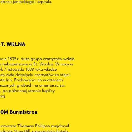
 obozu jenieckiego i szpitala.
ST. WEŁNA
pnia 1839 r. duża grupa czartystów wzięła
 w nabożeństwie w St. Woolos. W nocy w
ek 7 listopada 1839 roku władze
sły ciała dziesięciu czartystów ze stajni
te Inn. Pochowano ich w czterech
aczonych grobach na cmentarzu św.
 po północnej stronie kaplicy
iej.
OM Burmistrza
rmistrza Thomasa Phillipsa znajdował
odnóża Stow Hill, naprzeciwko hotelu