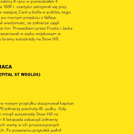
odziny 8 rano w poniedziałek 4
a 1839 r. czartyści zatrzymali się przy
e ważącej Cwrt-y-bella w pobliżu tego
 po nocnym przejściu z Valleys.
i wiadomość, że żołnierze zajęli
e Inn. Prowadzeni przez Frosta i Jacka
maszerowali w szyku wojskowym w
u bramy autostrady na Stow Hill.
RACA
ZPITAL ST WOOLOS)
j w nowym przytułku stacjonował kapitan
 70 żołnierzy piechoty 45. pułku. Gdy
ci minęli autostradę Stow Hill na
 4 listopada zobaczyli żołnierzy
ych wartę w ich prowizorycznych
ch. Po powstaniu przytułek pełnił