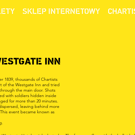
LETY
SKLEP INTERNETOWY
CHARTI
WESTGATE INN
 1839, thousands of Chartists
t of the Westgate Inn and tried
 through the main door. Shots
d with soldiers hidden inside
aged for more than 20 minutes.
 dispersed, leaving behind more
 This event became known as
g.