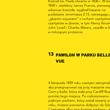
Kościół św. Pawła otwarto w 1836 r. W kw
1839 r. wielebny James Francis, pierwszy
wikariusz kościoła, wygłosił kazanie na
podstawie Jeremiasza 2:13, ostrzegając
„głupimi sojuszami” z ruchem czartystów
czartystów w zborze, w tym Henry Vince
John Lovell i Charles Waters, usiadło w 
w milczącym proteście.
13
PAWILON W PARKU BELL
VUE
4 listopada 1839 roku czartyści zatrzymali
aby przegrupować się przy maszynie wa
Cwrt-y-bella, która stała przy Cardiff Ro
poniżej tego miejsca. Po rozkoszowaniu 
pięknym parkiem, który został otwarty w
roku, możesz ponownie dołączyć do Szl
Czartystów albo przy bramie parkingu, 