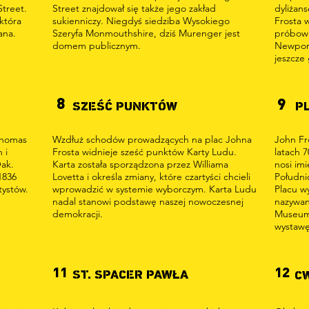
Street.
Street znajdował się także jego zakład
dyliżan
 która
sukienniczy. Niegdyś siedziba Wysokiego
Frosta 
ana.
Szeryfa Monmouthshire, dziś Murenger jest
próbowa
domem publicznym.
Newport,
jeszcze
8
9
SZEŚĆ PUNKTÓW
P
Thomas
Wzdłuż schodów prowadzących na plac Johna
John Fr
 i
Frosta widnieje sześć punktów Karty Ludu.
latach 
Oak.
Karta została sporządzona przez Williama
nosi im
1836
Lovetta i określa zmiany, które czartyści chcieli
Południ
tystów.
wprowadzić w systemie wyborczym. Karta Ludu
Placu w
nadal stanowi podstawę naszej nowoczesnej
nazywan
demokracji.
Museum 
wystawę
11
12
ST. SPACER PAWŁA
C