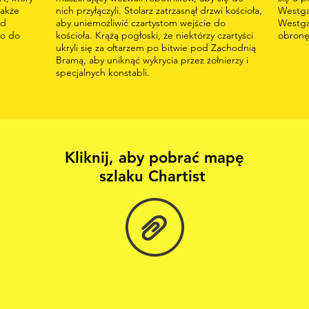
także
nich przyłączyli. Stolarz zatrzasnął drzwi kościoła,
Westga
od
aby uniemożliwić czartystom wejście do
Westgat
no do
kościoła. Krążą pogłoski, że niektórzy czartyści
obronę 
ukryli się za ołtarzem po bitwie pod Zachodnią
Bramą, aby uniknąć wykrycia przez żołnierzy i
specjalnych konstabli.
Kliknij, aby pobrać mapę
szlaku Chartist