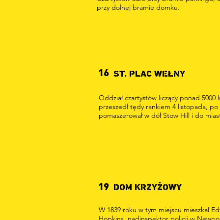
przy dolnej bramie domku.
16
ST. PLAC WEŁNY
Oddział czartystów liczący ponad 5000 l
przeszedł tędy rankiem 4 listopada, po
pomaszerował w dół Stow Hill i do mias
19
DOM KRZYŻOWY
W 1839 roku w tym miejscu mieszkał E
Hopkins, nadinspektor policji w Newpor