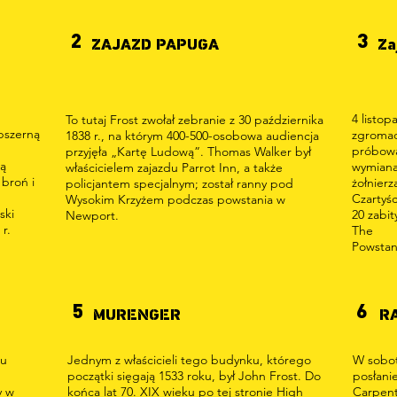
2
3
ZAJAZD PAPUGA
Za
4 listop
To tutaj Frost zwołał zebranie z 30 października
bszerną
zgromad
1838 r., na którym 400-500-osobowa audiencja
próbowa
przyjęła „Kartę Ludową”. Thomas Walker był
ją
wymiana
właścicielem zajazdu Parrot Inn, a także
broń i
żołnierz
policjantem specjalnym; został ranny pod
Czartyśc
Wysokim Krzyżem podczas powstania w
ski
20 zabit
Newport.
r.
The
Powstan
5
6
MURENGER
R
cu
Jednym z właścicieli tego budynku, którego
W sobot
początki sięgają 1533 roku, był John Frost. Do
posłani
y w
końca lat 70. XIX wieku po tej stronie High
Carpent