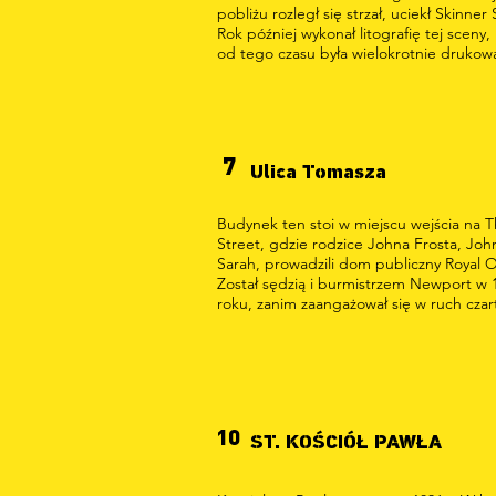
pobliżu rozległ się strzał, uciekł Skinner 
Rok później wykonał litografię tej sceny,
od tego czasu była wielokrotnie drukow
7
Ulica Tomasza
Budynek ten stoi w miejscu wejścia na 
Street, gdzie rodzice Johna Frosta, John
Sarah, prowadzili dom publiczny Royal 
Został sędzią i burmistrzem Newport w 
roku, zanim zaangażował się w ruch czar
10
ST. KOŚCIÓŁ PAWŁA