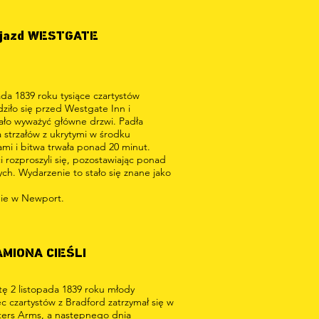
jazd WESTGATE
ada 1839 roku tysiące czartystów
ziło się przed Westgate Inn i
ło wyważyć główne drzwi. Padła
 strzałów z ukrytymi w środku
ami i bitwa trwała ponad 20 minut.
i rozproszyli się, pozostawiając ponad
ych. Wydarzenie to stało się znane jako
ie w Newport.
AMIONA CIEŚLI
ę 2 listopada 1839 roku młody
ec czartystów z Bradford zatrzymał się w
ers Arms, a następnego dnia