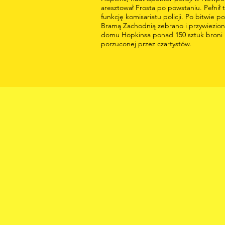
aresztował Frosta po powstaniu. Pełnił 
funkcję komisariatu policji. Po bitwie p
Bramą Zachodnią zebrano i przywiezio
domu Hopkinsa ponad 150 sztuk broni
porzuconej przez czartystów.