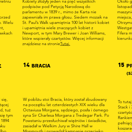
ietniu
Kobiety złożyły jeden na pięć wszystkich
Około g
podpisów pod Petycją Narodową do
listopad
parlamentu w 1839 r., mimo że Karta nie
maszyni
 przed
zapewniała im prawa głosu. Siedem mozaik na
miejsca,
. Wielu
St. Paul’s Walk upamiętnia 100 lat historii kobiet
Otrzymal
nt,
i upamiętnia wiele znaczących kobiet z
Westgat
ławkach
Newport, w tym Mary Brewer i Joan Williams,
Fifera 
które wspierały czartystów. Więcej informacji
kierunk
znajdziesz na stronie
Tutaj.
14
15
BRACIA
P
E
(S
 się,
W pobliżu stoi Bracia, który został zbudowany
To tuta
żącej
na początku lat czterdziestych XIX wieku dla
Stack i
ad, tuż
Octaviusa Morgana, sędziego, posła i ósmego
czartyś
się tym
syna Sir Charlesa Morgana z Tredegar Park. Po
Rankiem
 1894
Powstaniu przesłuchiwał więźniów i świadków,
pełniąc
aku
zasiadał w Wielkim Jury w Shire Hall w
koszara
albo
Monmouth i prowadził kampanię przeciwko