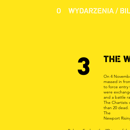
O
WYDARZENIA / BI
3
THE 
On 4 November
massed in fron
to force entry
were exchange
and a battle r
The Chartists
than 20 dead.
The
Newport Risin