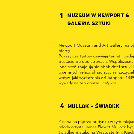
1
MUZEUM W NEWPORT &
GALERIA SZTUKI
Newport Museum and Art Gallery ma o
ofertę
Pokazy czartystów ożywiają temat i bada
postacie po obu stronach. Współczesna 
inna broń znajdują się obok dzieł sztuki i
pisemnych relacji ukazujących niszczyciel
wpływ, jaki wydarzenia z 4 listopada 1839 
wywarły na ten obszar i cały kraj.
4
MULLOK – ŚWIADEK
Z okna na piętrze budynku w tym miejs
młody artysta James Flewitt Mullock był
świadkiem ataku na Westgate Inn. Kied