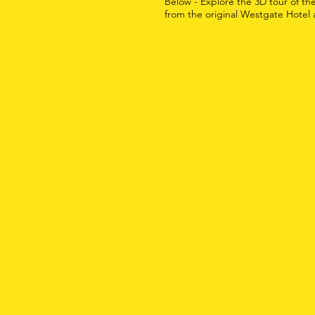
Below - Explore the 3D tour of the
from the original Westgate Hotel a