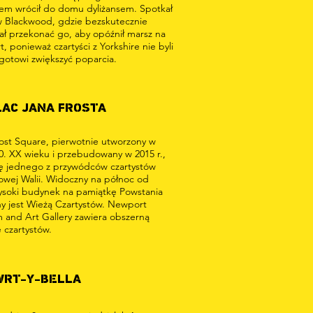
sem wrócił do domu dyliżansem. Spotkał
w Blackwood, gdzie bezskutecznie
ł przekonać go, aby opóźnił marsz na
 ponieważ czartyści z Yorkshire nie byli
 gotowi zwiększyć poparcia.
LAC JANA FROSTA
ost Square, pierwotnie utworzony w
70. XX wieku i przebudowany w 2015 r.,
ię jednego z przywódców czartystów
owej Walii. Widoczny na północ od
ysoki budynek na pamiątkę Powstania
y jest Wieżą Czartystów. Newport
and Art Gallery zawiera obszerną
 czartystów.
WRT-Y-BELLA