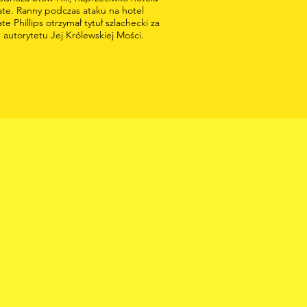
te. Ranny podczas ataku na hotel
e Phillips otrzymał tytuł szlachecki za
autorytetu Jej Królewskiej Mości.