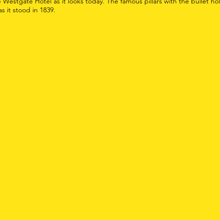
 Westgate Hotel as it looks today. The famous pillars with the bullet hol
s it stood in 1839.