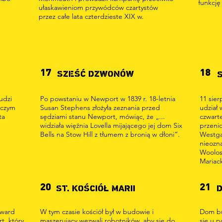
funkcję
ułaskawieniom przywódców czartystów
przez całe lata czterdzieste XIX w.
17
18
SZEŚĆ DZWONÓW
udzi
Po powstaniu w Newport w 1839 r. 18-letnia
11 sier
 czym
Susan Stephens złożyła zeznania przed
udział
ta
sędziami stanu Newport, mówiąc, że „...
czwart
widziała więźnia Lovella mijającego jej dom Six
przenio
Bells na Stow Hill z tłumem z bronią w dłoni”.
Westga
nieozn
Woolos,
Mariack
20
21
ST. KOŚCIÓŁ MARII
D
dward
W tym czasie kościół był w budowie i
Dom bu
t, który
maszerujący wezwali robotników, aby się do
się u p