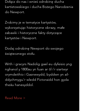
Dołącz do nas i wnieś odrobinę ducha 
kartistowskiego i ducha Bożego Narodzenia 
do Newport.
Zrobimy je w tematyce kartystów, 
wykorzystując historyczne obrazy, małe 
zabawki i historyczne fakty dotyczące 
kartystów i Newport.
Dodaj odrobinę Newport do swojego 
świątecznego stołu.
Wrth i gracyrs Nadolig gael eu dyfeisio yng 
nghanol y 1800au yn fuan ar ôl i'r siartwyr 
orymdeithio i Gasnewydd, byddwn yn ail-
ddychmygu'r wledd Fictoraidd hon gyda 
theâu hanesyddol.
Read More >