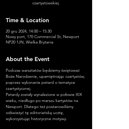
czartystowskiej.
Time & Location
20 gru 2024, 14:00 – 15:30
Nowy port, 170 Commercial St, Newport
NP20 1JN, Wielka Brytania
About the Event
Podczas warsztatów będziemy świętować 
Boże Narodzenie, upamiętniając czartystów, 
poprzez wykonanie petard o tematyce 
czartystycznej.
Petardy zostały wynalezione w połowie XIX 
wieku, niedługo po marszu kartystów na 
Newport. Dlatego też postanowiliśmy 
odświeżyć tę wiktoriańską ucztę, 
wykorzystując historyczne motywy.