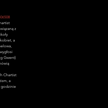
806508
rtist 
wiązaną z 
koły 
kobiet, a 
elowa, 
wygłosi 
eg Gwent) 
mówią 
h Chartist 
ism, a 
 godzinie 