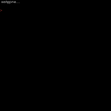
i wstępne…
 >