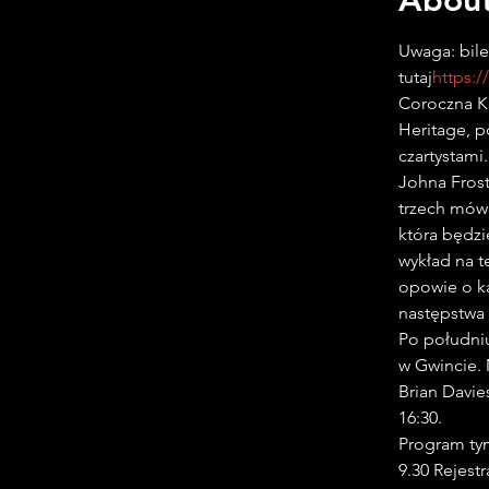
Uwaga: bile
tutaj
https:/
Coroczna Ko
Heritage, p
czartystami
Johna Frost
trzech mów
która będzi
wykład na t
opowie o ka
Po południu
w Gwincie. 
Brian Davie