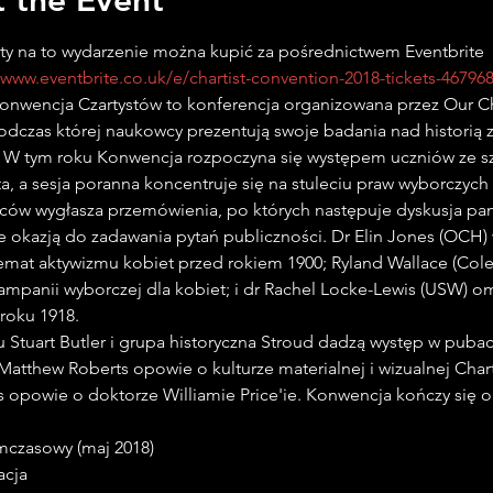
ty na to wydarzenie można kupić za pośrednictwem Eventbrite 
/www.eventbrite.co.uk/e/chartist-convention-2018-tickets-46796
nwencja Czartystów to konferencja organizowana przez Our Cha
odczas której naukowcy prezentują swoje badania nad historią z
. W tym roku Konwencja rozpoczyna się występem uczniów ze sz
a, a sesja poranna koncentruje się na stuleciu praw wyborczych 
ców wygłasza przemówienia, po których następuje dyskusja pan
e okazją do zadawania pytań publiczności. Dr Elin Jones (OCH) 
emat aktywizmu kobiet przed rokiem 1900; Ryland Wallace (Col
mpanii wyborczej dla kobiet; i dr Rachel Locke-Lewis (USW) o
 Stuart Butler i grupa historyczna Stroud dadzą występ w pubac
Matthew Roberts opowie o kulturze materialnej i wizualnej Chart
s opowie o doktorze Williamie Price'ie. Konwencja kończy się o