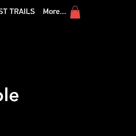
ST TRAILS
More...
ole