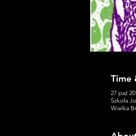
Time 
27 paź 20
Szkoła J
Wielka Br
About