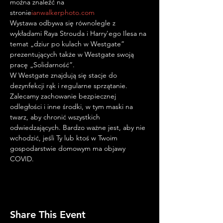
można znaleźć na 
stronie
ianwalkerphoto.com
Wystawa odbywa się równolegle z 
wykładami Raya Strouda i Harry'ego Ilesa na 
temat „dziur po kulach w Westgate” 
prezentujących także w Westgate swoją 
pracę „Solidarność”. 
W Westgate znajdują się stacje do 
dezynfekcji rąk i regularne sprzątanie. 
Zalecamy zachowanie bezpiecznej 
odległości i inne środki, w tym maski na 
twarz, aby chronić wszystkich 
odwiedzających. Bardzo ważne jest, aby nie 
wchodzić, jeśli Ty lub ktoś w Twoim 
gospodarstwie domowym ma objawy 
COVID.
Share This Event