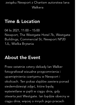
związku Newport z Chartism autorstwa Iana
Walkera
Time & Location
04 lis 2021, 11:00 – 15:00
Newport, The Westgate Hotel 7b, Westgate
Buildings, Commercial St, Newport NP20
1JL, Wielka Brytania
About the Event
Przez ostatnie cztery dekady Ian Walker 
fotografował wizualne przypomnienia i 
upamiętnienia czartyzmu w Newport i 
okolicach. Ten pokaz slajdów zawiera ponad 
siedemdziesiąt zdjęć, które będą 
wyświetlane w pętli w ciągu dnia, gdy 
otwarta jest Westgate. Ian będzie obecny w 
ciągu dnia; więcej o innych jego pracach 