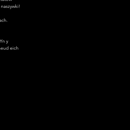
 naszywki!
ach.
Yn y 
neud eich 