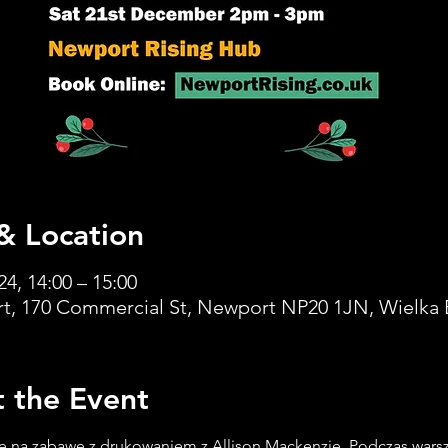
& Location
24, 14:00 – 15:00
t, 170 Commercial St, Newport NP20 1JN, Wielka 
 the Event
ię na zabawę z drukowaniem z Allison Mackenzie. Podczas wars