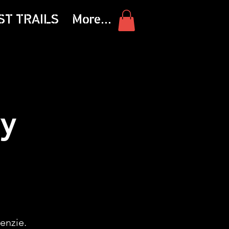
ST TRAILS
More...
y
enzie.