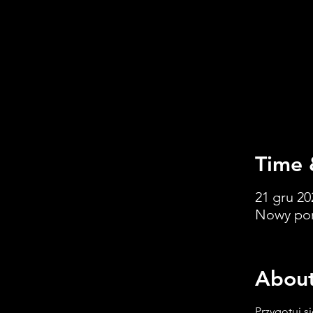
Time 
21 gru 20
Nowy por
About
Przygotuj s