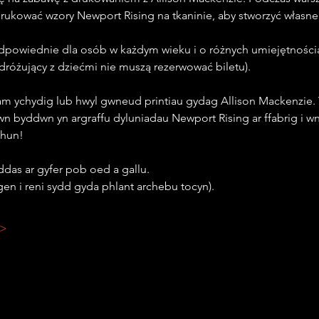
ukować wzory Newport Rising na tkaninie, aby stworzyć własne
dpowiednie dla osób w każdym wieku i o różnych umiejętności
dróżujący z dziećmi nie muszą rezerwować biletu).
m ychydig lub hwyl gwneud printiau gydag Allison Mackenzie. 
n byddwn yn argraffu dyluniadau Newport Rising ar ffabrig i w
 hun!
das ar gyfer pob oed a gallu.
gen i reni sydd gyda phlant archebu tocyn).
 >