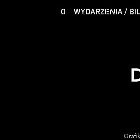
O
WYDARZENIA / BI
D
Grafi