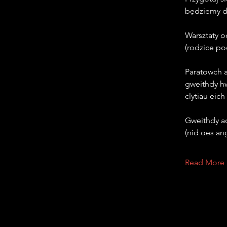
będziemy dr
Warsztaty o
(rodzice po
Paratowch a
gweithdy hw
clytiau eich
Gweithdy ad
(nid oes an
Read More