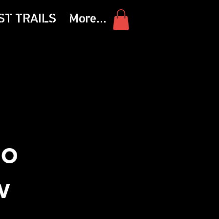
ST TRAILS
More...
do
w