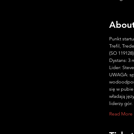
About
Lider: Stev
UWAGA: spa
wodoodporne
się w pubie
władają jęz
liderzy gór.
Read More