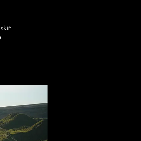
skiń
)