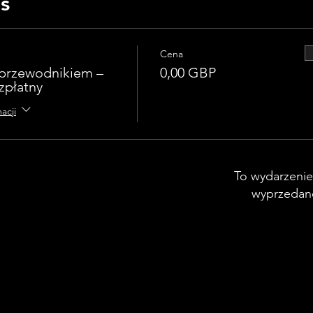
ts
Cena
 przewodnikiem –
0,00 GBP
zpłatny
acji
To wydarzenie
wyprzedan