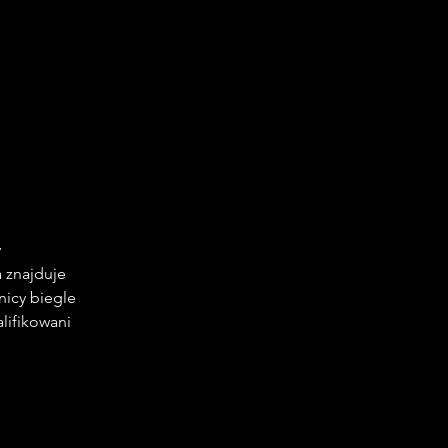
 
 znajduje 
nicy biegle 
lifikowani 