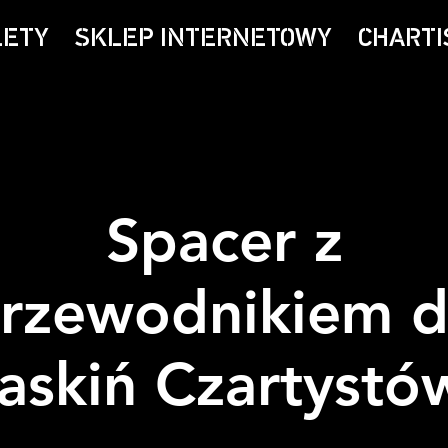
LETY
SKLEP INTERNETOWY
CHARTI
Spacer z
rzewodnikiem 
jaskiń Czartystó