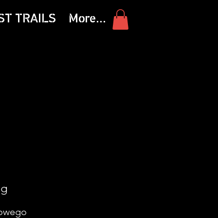
ST TRAILS
More...
i
ng
nowego