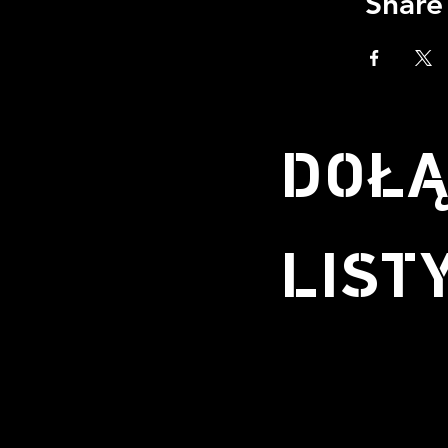
Share
DOŁĄ
LIST