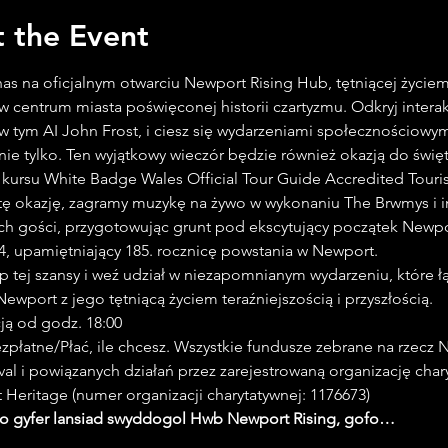
 the Event
as na oficjalnym otwarciu Newport Rising Hub, tętniącej życie
 w centrum miasta poświęconej historii czartyzmu. Odkryj intera
w tym AI John Frost, i ciesz się wydarzeniami społecznościowym
nie tylko. Ten wyjątkowy wieczór będzie również okazją do świę
kursu White Badge Wales Official Tour Guide Accredited Touris
tę okazję, zagramy muzykę na żywo w wykonaniu The Brwmys i i
h gości, przygotowując grunt pod ekscytujący początek Newpor
24, upamiętniający 185. rocznicę powstania w Newport.
Newport z jego tętniącą życiem teraźniejszością i przyszłością.
ncją od godz. 18:00
ival i powiązanych działań przez zarejestrowaną organizację char
t Heritage (numer organizacji charytatywnej: 1176673)
 gyfer lansiad swyddogol Hwb Newport Rising, gofo…