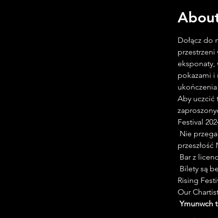
About
Dołącz do n
przestrzeni
eksponaty, 
pokazami i 
ukończenia 
Aby uczcić 
zaproszonyc
Festival 20
 Nie przegap tej szansy i weź udział w niezapomnianym wydarzeniu, które łączy bogatą 
przeszłość 
 Bar z lice
 Bilety są bezpłatne/Płać, ile chcesz. Wszystkie fundusze zebrane na rzecz Newport 
Rising Fest
Our Chartis
Ymunwch to