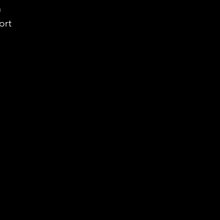
h
ort