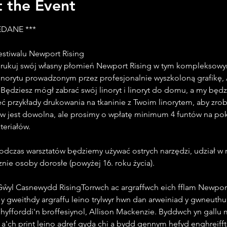
 the Event
EDANE ***
estiwalu Newport Rising
ydrukuj swój własny płomień Newport Rising w tym kompleksow
linorytu prowadzonym przez profesjonalnie wyszkoloną grafikę, 
Będziesz mógł zabrać swój linoryt i linoryt do domu, a my będ
ć przykłady drukowania na tkaninie z Twoim linorytem, aby zrob
w jest dowolna, ale prosimy o wpłatę minimum 4 funtów na pok
eriałów.
dczas warsztatów będziemy używać ostrych narzędzi, udział w
znie osoby dorosłe (powyżej 16. roku życia).
ŵyl Casnewydd RisingTorrwch ac argraffwch eich fflam Newport
 y gweithdy argraffu leino trylwyr hwn dan arweiniad y gwneuthur
 hyfforddi'n broffesiynol, Allison Mackenzie. Byddwch yn gallu 
o a'ch print leino adref gyda chi a bydd gennym hefyd enghreifft