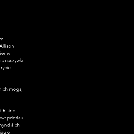
ym 
Allison 
ziemy 
ić naszywki.
rycie 
 nich mogą 
 Rising 
wr printiau 
mynd â'ch 
iau o 