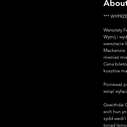
About
*** WYPRZ
Warsztaty F
Wytnij i w
warsztacie 
Mackenzie. 
również mie
Cena biletó
kosztów mat
Ponieważ po
wziąć wyłąc
Gweithdai G
eich hun yn
sydd wedi'i
toriad lein