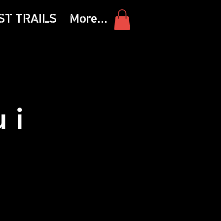
ST TRAILS
More...
 i