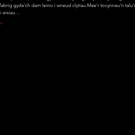
ffabrig gyda'ch darn leino i wneud clytiau.Mae'r tocynnau'n talu'
ei eisiau…
 >