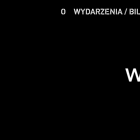
O
WYDARZENIA / BI
W