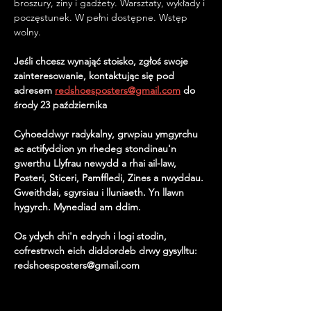
broszury, ziny i gadżety. Warsztaty, wykłady i 
poczęstunek. W pełni dostępne. Wstęp 
wolny.
Jeśli chcesz wynająć stoisko, zgłoś swoje 
zainteresowanie, kontaktując się pod 
adresem
redshoesposters@gmail.com
do 
środy 23 października
Cyhoeddwyr radykalny, grwpiau ymgyrchu 
ac actifyddion yn rhedeg stondinau'n 
gwerthu Llyfrau newydd a rhai ail-law, 
Posteri, Sticeri, Pamffledi, Zines a nwyddau. 
Gweithdai, sgyrsiau i lluniaeth. Yn llawn 
hygyrch. Mynediad am ddim.
Os ydych chi'n edrych i logi stodin, 
cofrestrwch eich diddordeb drwy gysylltu: 
redshoesposters@gmail.com