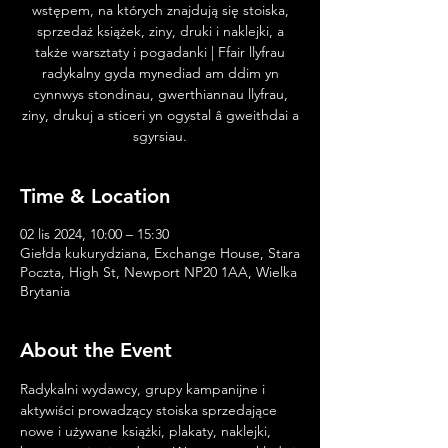
wstępem, na których znajdują się stoiska,
sprzedaż książek, ziny, druki i naklejki, a
także warsztaty i pogadanki | Ffair llyfrau
radykalny gyda mynediad am ddim yn
cynnwys stondinau, gwerthiannau llyfrau,
ziny, drukuj a sticeri yn ogystal â gweithdai a
sgyrsiau.
Time & Location
02 lis 2024, 10:00 – 15:30
Giełda kukurydziana, Exchange House, Stara
Poczta, High St, Newport NP20 1AA, Wielka
Brytania
About the Event
Radykalni wydawcy, grupy kampanijne i 
aktywiści prowadzący stoiska sprzedające 
nowe i używane książki, plakaty, naklejki, 