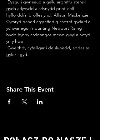
 Dysgu i gwneaud a gallu argraffu stensil 
gyda arlynydd a arlynydd print-celf 
hyfforddi'n broffesiynol, Allison Mackenzie. 
Cymryd baneri argraffedig cartref gyda ti a 
ychwanegu i'r bunting Newport Rising 
bydd hynny arddangos mewn gwyl a hefyd 
yn y hwb.
 Gweithdy cyfeillgar i deuluoedd, addas ar 
gyfer i gyd.
Share This Event