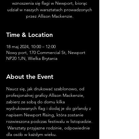
wznoszenia się flagi w Newport, biorąc
udział w naszych warsztatach prowadzonych
przez Allison Mackenzie.
Time & Location
18 maj 2024, 10:00 – 12:00
Nowy port, 170 Commercial St, Newport
NP20 1JN, Wielka Brytania
About the Event
Naucz się, jak drukować szablonowo, od 
profesjonalnej graficy Allison Mackenzie, 
zabierz ze sobą do domu kilka 
wydrukowanych flag i dodaj je do girlandy z 
napisem Newport Rising, która zostanie 
rozwieszona podczas festiwalu w listopadzie.
 Warsztaty przyjazne rodzinie, odpowiednie 
dla osób w każdym wieku.