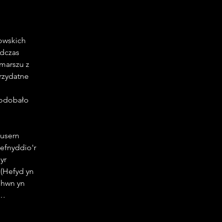
owskich 
dczas 
marszu z 
rzydatne 
podobało 
usern 
defnyddio'r 
yr 
(Hefyd yn 
 hwn yn 
n…