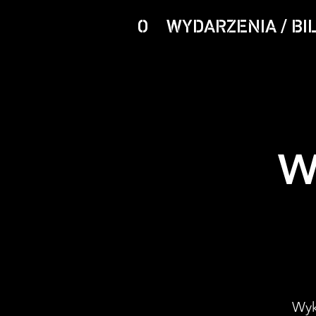
O
WYDARZENIA / BI
W
Wyk