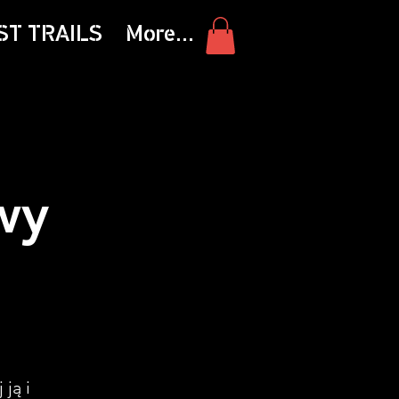
ST TRAILS
More...
wy
ją i