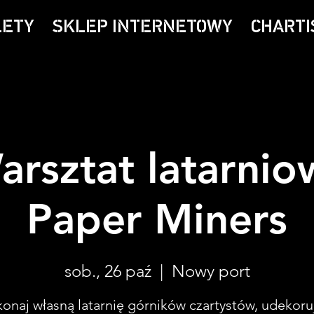
LETY
SKLEP INTERNETOWY
CHARTI
arsztat latarnio
Paper Miners
sob., 26 paź
  |  
Nowy port
onaj własną latarnię górników czartystów, udekoruj 