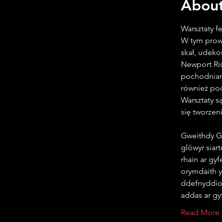
About
Warsztaty f
W tym prowa
skał, udeko
Newport Ris
pochodniami
również pod
Warsztaty 
się tworzen
Gweithdy G
glöwyr siart
rhain ar gyf
orymdaith y
ddefnyddiol
addas ar g
Read More