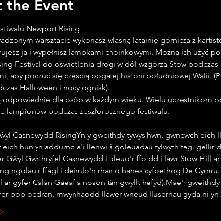
 the Event
estiwalu Newport Rising
dzonym warsztacie wykonasz własną latarnię górniczą z kartist
rujesz ją i wypełnisz lampkami choinkowymi. Można ich użyć po
ing Festival do oświetlenia drogi w dół wzgórza Stow podczas 
, aby poczuć się częścią bogatej historii południowej Walii. (P
czas Halloween i nocy ognisk).
są odpowiednie dla osób w każdym wieku. Wielu uczestnikom 
ie lampionów podczas zeszłorocznego festiwalu.
ŵyl Casnewydd RisingYn y gweithdy tywys hwn, gwnewch eich ll
r eich hun yn addurno a'i llenwi â goleuadau tylwyth teg. gellir 
er Gŵyl Gwrthryfel Casnewydd i oleuo'r ffordd i lawr Stow Hill ar 
ng ngolau'r ffagl i deimlo'n rhan o hanes cyfoethog De Cymru. 
 ar gyfer Calan Gaeaf a noson tân gwyllt hefyd).Mae'r gweithdy
yfer pob oedran. mwynhaodd llawer wneud llusernau gyda ni y
 >