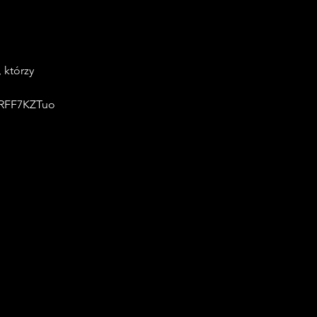
którzy 
t-RFF7KZTuo