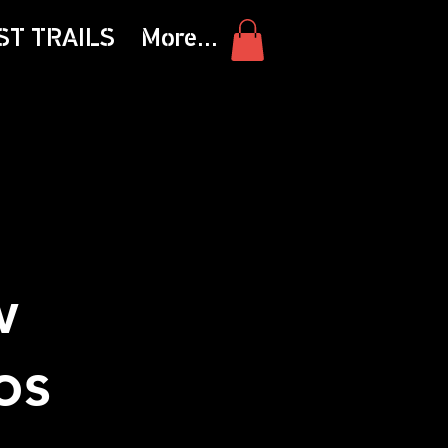
ST TRAILS
More...
w
os