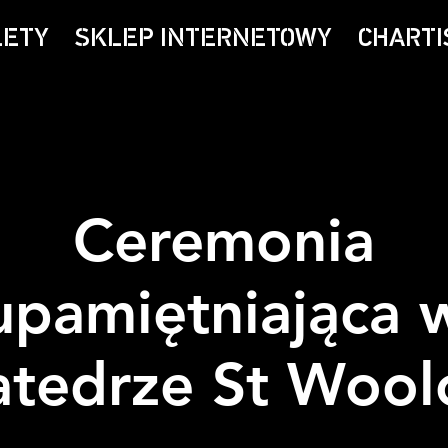
LETY
SKLEP INTERNETOWY
CHARTI
Ceremonia
upamiętniająca 
atedrze St Wool