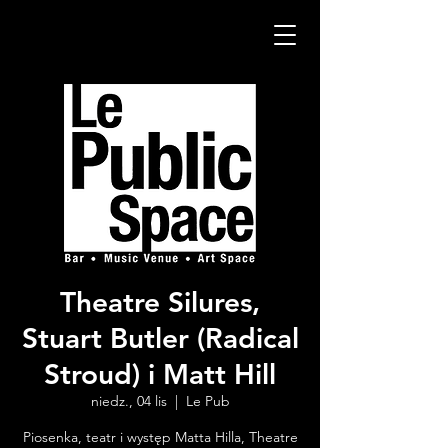
Theatre Silures,
Stuart Butler (Radical
Stroud) i Matt Hill
niedz., 04 lis
  |  
Le Pub
Piosenka, teatr i występ Matta Hilla, Theatre