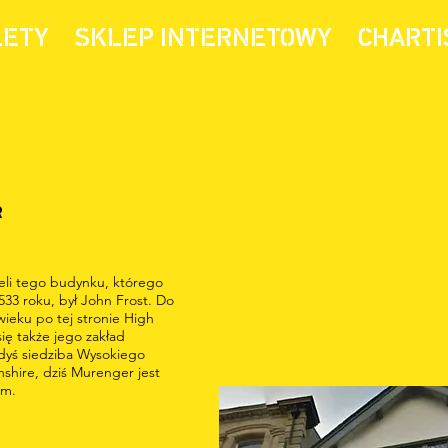
LETY
SKLEP INTERNETOWY
CHARTI
R
eli tego budynku, którego
533 roku, był John Frost. Do
wieku po tej stronie High
się także jego zakład
gdyś siedziba Wysokiego
shire, dziś Murenger jest
ym.