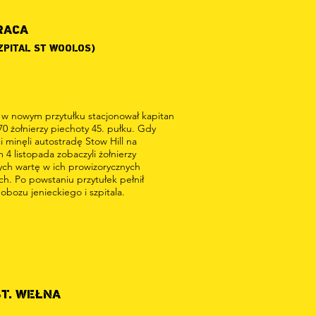
RACA
ZPITAL ST WOOLOS)
j w nowym przytułku stacjonował kapitan
 70 żołnierzy piechoty 45. pułku. Gdy
ci minęli autostradę Stow Hill na
 4 listopada zobaczyli żołnierzy
ych wartę w ich prowizorycznych
ch. Po powstaniu przytułek pełnił
 obozu jenieckiego i szpitala.
ST. WEŁNA