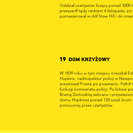
Oddział czartystów liczący ponad 5000 l
przeszedł tędy rankiem 4 listopada, po
pomaszerował w dół Stow Hill i do mias
19
DOM KRZYŻOWY
W 1839 roku w tym miejscu mieszkał E
Hopkins, nadinspektor policji w Newpor
aresztował Frosta po powstaniu. Pełnił 
funkcję komisariatu policji. Po bitwie p
Bramą Zachodnią zebrano i przywiezio
domu Hopkinsa ponad 150 sztuk broni
porzuconej przez czartystów.