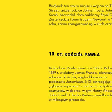
Budynek ten stoi w miejscu wejścia na 
Street, gdzie rodzice Johna Frosta, John
Sarah, prowadzili dom publiczny Royal 
Został sędzią i burmistrzem Newport w 
roku, zanim zaangażował się w ruch czar
10
ST. KOŚCIÓŁ PAWŁA
Kościół św. Pawła otwarto w 1836 r. W kw
1839 r. wielebny James Francis, pierwszy
wikariusz kościoła, wygłosił kazanie na
podstawie Jeremiasza 2:13, ostrzegając
„głupimi sojuszami” z ruchem czartystów
czartystów w zborze, w tym Henry Vince
John Lovell i Charles Waters, usiadło w 
w milczącym proteście.