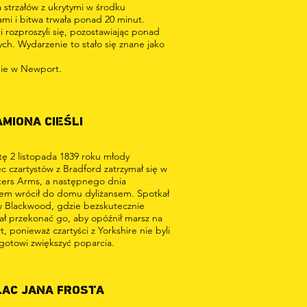
 strzałów z ukrytymi w środku
ami i bitwa trwała ponad 20 minut.
i rozproszyli się, pozostawiając ponad
ych. Wydarzenie to stało się znane jako
ie w Newport.
AMIONA CIEŚLI
ę 2 listopada 1839 roku młody
ec czartystów z Bradford zatrzymał się w
ers Arms, a następnego dnia
sem wrócił do domu dyliżansem. Spotkał
w Blackwood, gdzie bezskutecznie
ł przekonać go, aby opóźnił marsz na
 ponieważ czartyści z Yorkshire nie byli
 gotowi zwiększyć poparcia.
LAC JANA FROSTA