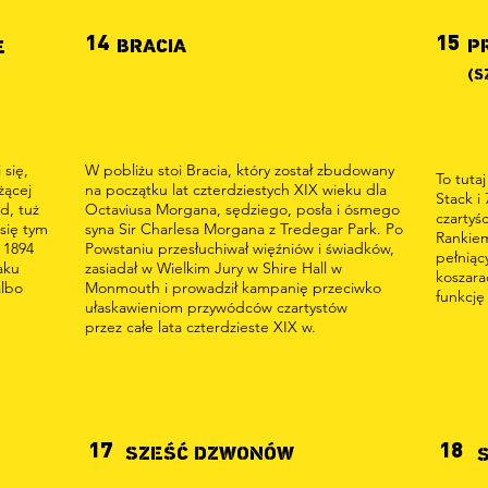
14
15
BRACIA
P
E
(S
 się,
W pobliżu stoi Bracia, który został zbudowany
To tuta
żącej
na początku lat czterdziestych XIX wieku dla
Stack i
ad, tuż
Octaviusa Morgana, sędziego, posła i ósmego
czartyś
się tym
syna Sir Charlesa Morgana z Tredegar Park. Po
Rankiem
 1894
Powstaniu przesłuchiwał więźniów i świadków,
pełniąc
aku
zasiadał w Wielkim Jury w Shire Hall w
koszara
albo
Monmouth i prowadził kampanię przeciwko
funkcję
ułaskawieniom przywódców czartystów
przez całe lata czterdzieste XIX w.
17
18
SZEŚĆ DZWONÓW