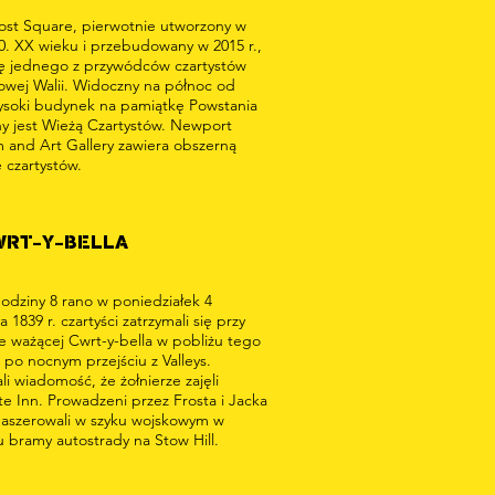
ost Square, pierwotnie utworzony w
70. XX wieku i przebudowany w 2015 r.,
ię jednego z przywódców czartystów
owej Walii. Widoczny na północ od
ysoki budynek na pamiątkę Powstania
y jest Wieżą Czartystów. Newport
and Art Gallery zawiera obszerną
 czartystów.
WRT-Y-BELLA
odziny 8 rano w poniedziałek 4
a 1839 r. czartyści zatrzymali się przy
e ważącej Cwrt-y-bella w pobliżu tego
 po nocnym przejściu z Valleys.
i wiadomość, że żołnierze zajęli
e Inn. Prowadzeni przez Frosta i Jacka
maszerowali w szyku wojskowym w
u bramy autostrady na Stow Hill.