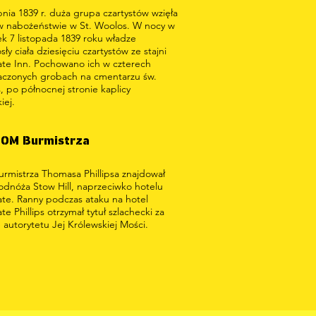
pnia 1839 r. duża grupa czartystów wzięła
 w nabożeństwie w St. Woolos. W nocy w
ek 7 listopada 1839 roku władze
sły ciała dziesięciu czartystów ze stajni
te Inn. Pochowano ich w czterech
aczonych grobach na cmentarzu św.
 po północnej stronie kaplicy
iej.
OM Burmistrza
rmistrza Thomasa Phillipsa znajdował
odnóża Stow Hill, naprzeciwko hotelu
te. Ranny podczas ataku na hotel
e Phillips otrzymał tytuł szlachecki za
autorytetu Jej Królewskiej Mości.