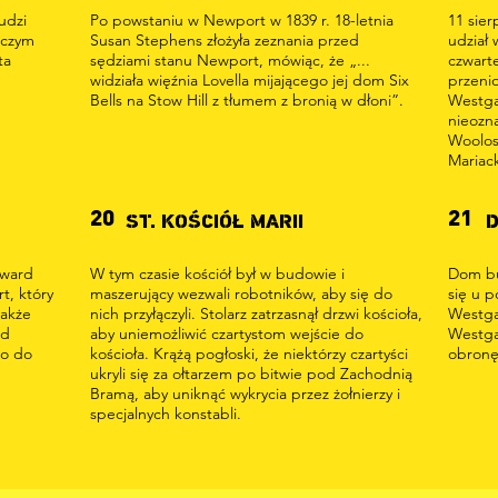
udzi
Po powstaniu w Newport w 1839 r. 18-letnia
11 sier
 czym
Susan Stephens złożyła zeznania przed
udział
ta
sędziami stanu Newport, mówiąc, że „...
czwart
widziała więźnia Lovella mijającego jej dom Six
przenio
Bells na Stow Hill z tłumem z bronią w dłoni”.
Westga
nieozn
Woolos,
Mariack
20
21
ST. KOŚCIÓŁ MARII
D
dward
W tym czasie kościół był w budowie i
Dom bu
t, który
maszerujący wezwali robotników, aby się do
się u p
także
nich przyłączyli. Stolarz zatrzasnął drzwi kościoła,
Westga
od
aby uniemożliwić czartystom wejście do
Westgat
no do
kościoła. Krążą pogłoski, że niektórzy czartyści
obronę 
ukryli się za ołtarzem po bitwie pod Zachodnią
Bramą, aby uniknąć wykrycia przez żołnierzy i
specjalnych konstabli.