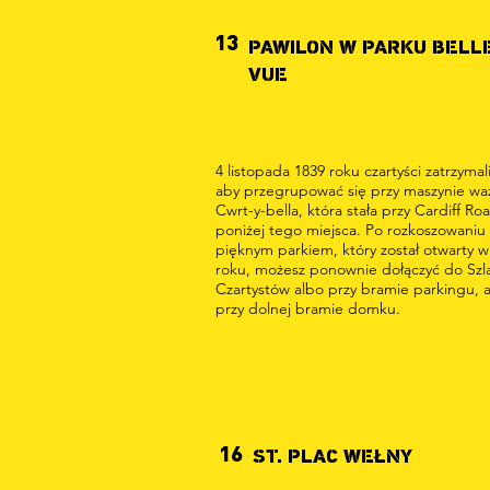
13
PAWILON W PARKU BELL
VUE
4 listopada 1839 roku czartyści zatrzymali
aby przegrupować się przy maszynie wa
Cwrt-y-bella, która stała przy Cardiff Ro
poniżej tego miejsca. Po rozkoszowaniu 
pięknym parkiem, który został otwarty w
roku, możesz ponownie dołączyć do Szl
Czartystów albo przy bramie parkingu, 
przy dolnej bramie domku.
16
ST. PLAC WEŁNY