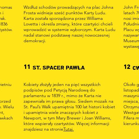
Thomas
Wzdłuż schodów prowadzących na plac Johna
John Fr
 i
Frosta widnieje sześć punktów Karty Ludu.
latach 
Oak.
Karta została sporządzona przez Williama
nosi im
1836
Lovetta i określa zmiany, które czartyści chcieli
Południ
tystów.
wprowadzić w systemie wyborczym. Karta Ludu
Placu w
nadal stanowi podstawę naszej nowoczesnej
nazywan
demokracji.
Museum 
wystawę
11
12
ST. SPACER PAWŁA
C
ietniu
Kobiety złożyły jeden na pięć wszystkich
Około g
podpisów pod Petycją Narodową do
listopad
parlamentu w 1839 r., mimo że Karta nie
maszyni
 przed
zapewniała im prawa głosu. Siedem mozaik na
miejsca,
. Wielu
St. Paul’s Walk upamiętnia 100 lat historii kobiet
Otrzymal
nt,
i upamiętnia wiele znaczących kobiet z
Westgat
ławkach
Newport, w tym Mary Brewer i Joan Williams,
Fifera 
które wspierały czartystów. Więcej informacji
kierunk
znajdziesz na stronie
Tutaj.