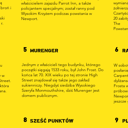
ją
wymiana
właścicielem zajazdu Parrot Inn, a także
broń i
żołnierz
policjantem specjalnym; został ranny pod
Czartyśc
Wysokim Krzyżem podczas powstania w
ski
20 zabit
Newport.
r.
The
Powstan
5
6
MURENGER
R
Jednym z właścicieli tego budynku, którego
cu
W sobot
początki sięgają 1533 roku, był John Frost. Do
posłani
końca lat 70. XIX wieku po tej stronie High
y w
Carpent
Street znajdował się także jego zakład
Street.
dyliżan
sukienniczy. Niegdyś siedziba Wysokiego
 która
Frosta 
Szeryfa Monmouthshire, dziś Murenger jest
ana.
próbowa
domem publicznym.
Newport,
jeszcze
8
9
SZEŚĆ PUNKTÓW
P