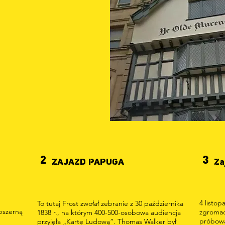
2
3
ZAJAZD PAPUGA
Za
4 listop
To tutaj Frost zwołał zebranie z 30 października
bszerną
zgromad
1838 r., na którym 400-500-osobowa audiencja
próbowa
przyjęła „Kartę Ludową”. Thomas Walker był