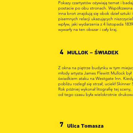
Pokazy czartystów ożywiają temat i bada
postacie po obu stronach. Współczesna 
inna broń znajdują się obok dzieł sztuki i
pisemnych relacji ukazujących niszczyciel
wpływ, jaki wydarzenia z 4 listopada 1839 
wywarły na ten obszar i cały kraj.
4
MULLOK – ŚWIADEK
Z okna na piętrze budynku w tym miejs
młody artysta James Flewitt Mullock był
świadkiem ataku na Westgate Inn. Kied
pobliżu rozległ się strzał, uciekł Skinner 
Rok później wykonał litografię tej sceny,
od tego czasu była wielokrotnie drukow
7
Ulica Tomasza