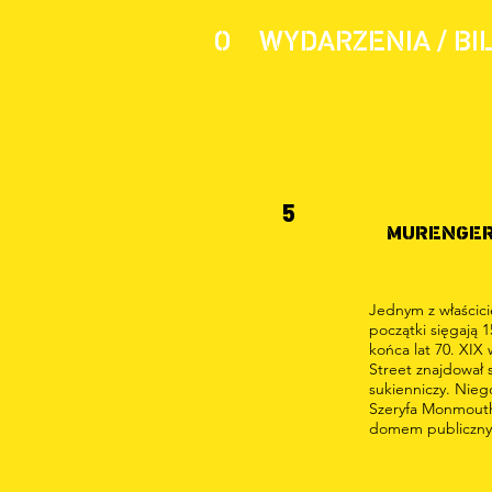
O
WYDARZENIA / BI
5
MURENGE
Jednym z właścici
początki sięgają 1
końca lat 70. XIX 
Street znajdował 
sukienniczy. Nie
Szeryfa Monmouth
domem publiczn